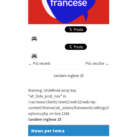
← Più recenti
Più vecchie →
tandem inglese 25
Warning
: Undefined array key
"wt_hide_post_nav" in
/var/www/clients/client1/web32/web/wp-
content/themes/wt_solaris/framework/settings/theme-
options.php
on line
1244
tandem inglese 25
News per tema