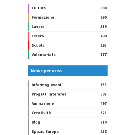
Cultura
980
Formazione
690
Lavoro
519
Estero
498
Scuola
295
Volontariato
177
News per area
Informagiovani
753
Progetti Interarea
587
Animazione
497
Creatività
321
Blog
310
Spazio Europa
258