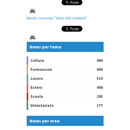
Bando concorso "Teolo Arte e Natura"
News per tema
Cultura
980
Formazione
690
Lavoro
519
Estero
498
Scuola
295
Volontariato
177
News per area