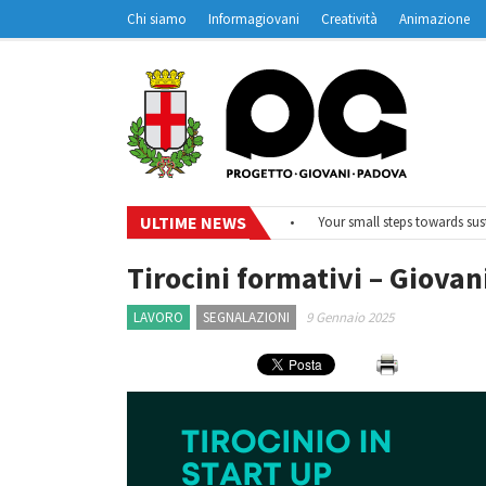
Chi siamo
Informagiovani
Creatività
Animazione
Contatti
Padovanet
ULTIME NEWS
•
#EurodeskOnAir – Ciclo di webinar
•
Your small steps towards sustai
Tirocini formativi – Giovan
LAVORO
SEGNALAZIONI
9 Gennaio 2025