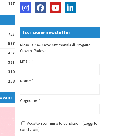
177
Iscrizione newsletter
753
587
Ricevi la newsletter settimanale di Progetto
Giovani Padova
497
Email: *
321
310
Nome: *
258
ovani
Cognome: *
Accetto i termini e le condizioni (
Leggi le
condizioni
)