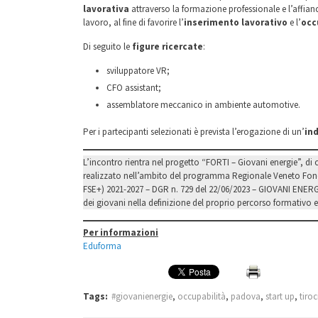
lavorativa
attraverso la formazione professionale e l’affia
lavoro, al fine di favorire l’
inserimento lavorativo
e l’
occ
Di seguito le
figure ricercate
:
sviluppatore VR;
CFO assistant;
assemblatore meccanico in ambiente automotive.
Per i partecipanti selezionati è prevista l’erogazione di un’
in
L’incontro rientra nel progetto “FORTI – Giovani energie”, di
realizzato nell’ambito del programma Regionale Veneto Fon
FSE+) 2021-2027 – DGR n. 729 del 22/06/2023 – GIOVANI ENERGIE
dei giovani nella definizione del proprio percorso formativo e
Per informazioni
Eduforma
Tags:
#giovanienergie
,
occupabilità
,
padova
,
start up
,
tiroc