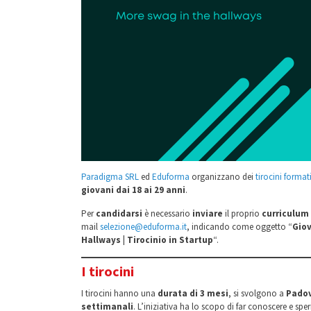
Paradigma SRL
ed
Eduforma
organizzano dei
tirocini formati
giovani dai 18 ai 29 anni
.
Per
candidarsi
è necessario
inviare
il proprio
curriculum
mail
selezione@eduforma.it
, indicando come oggetto “
Giov
Hallways | Tirocinio in Startup
“.
I tirocini
I tirocini hanno una
durata di 3 mesi
, si svolgono a
Pado
settimanali
. L’iniziativa ha lo scopo di far conoscere e s