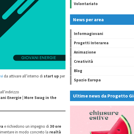
Volontariato
News per area
Informagiovani
Progetti Interarea
Animazione
Creatività
Blog
vi
da attivare all’interno di
start up
per
Spazio Europa
all’indirizzo
Ultime news da Progetto Gi
ani Energie | More Swag in the
va
e richiedono un impegno di
30 ore
perimentare in modo concreto la
realtà