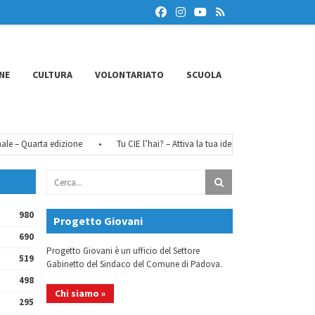
NE
CULTURA
VOLONTARIATO
SCUOLA
– Quarta edizione
•
Tu CIE l’hai? – Attiva la tua identità digitale
•
FéMO
980
Progetto Giovani
690
Progetto Giovani è un ufficio del Settore
519
Gabinetto del Sindaco del Comune di Padova.
498
Chi siamo »
295