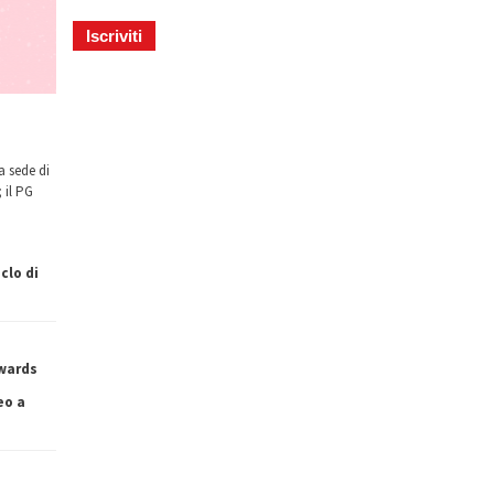
a sede di
 il PG
clo di
owards
eo a