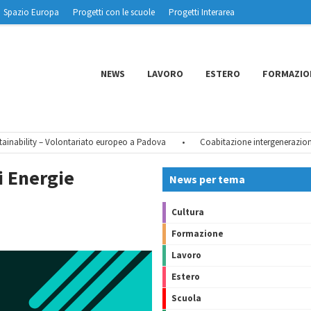
Spazio Europa
Progetti con le scuole
Progetti Interarea
NEWS
LAVORO
ESTERO
FORMAZIO
nability – Volontariato europeo a Padova
•
Coabitazione intergenerazionale 
i Energie
News per tema
Cultura
Formazione
Lavoro
Estero
Scuola