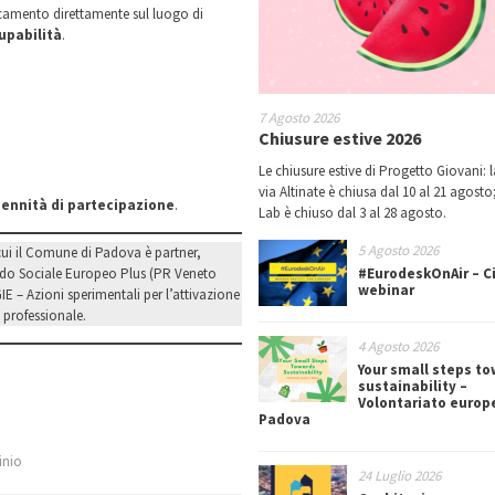
ncamento direttamente sul luogo di
upabilità
.
7 Agosto 2026
Chiusure estive 2026
Le chiusure estive di Progetto Giovani: l
via Altinate è chiusa dal 10 al 21 agosto;
dennità di partecipazione
.
Lab è chiuso dal 3 al 28 agosto.
5 Agosto 2026
 cui il Comune di Padova è partner,
do Sociale Europeo Plus (PR Veneto
#EurodeskOnAir – Ci
webinar
 – Azioni sperimentali per l’attivazione
 professionale.
4 Agosto 2026
Your small steps t
sustainability –
Volontariato europ
Padova
inio
24 Luglio 2026