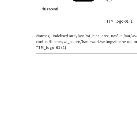
← Più recenti
TTM_logo-01 (1)
Warning
: Undefined array key "wt_hide_post_nav" in
/var/ww
content/themes/wt_solaris/framework/settings/theme-optio
TTM_logo-01 (1)