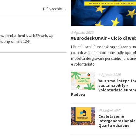
Più vecchie →
5 Agosto 2026
w/clients/client1/web32/web/wp-
#EurodeskOnAir – Ciclo di we
ns.php
on line
1244
I Punti Locali Eurodesk organizzano u
ciclo di webinar informativi sulle oppor
mobilità dei giovani per studio, tirocin
e volontariato.
4 Agosto 2026
Your small steps t
sustainability –
Volontariato europ
Padova
24 Luglio 2026
Coabitazione
intergenerazionale
Quarta edizione