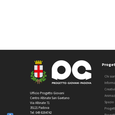
Proget
Chi si
Inform
Creativ
Ufficio Progetto Giovani
Animaz
Centro Altinate San Gaetano
Spazio
Via Altinate 71
35121 Padova
Progett
Tel: 049 8204742
Progett