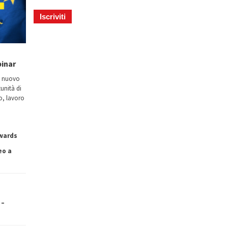
binar
n nuovo
tunità di
io, lavoro
owards
eo a
 –