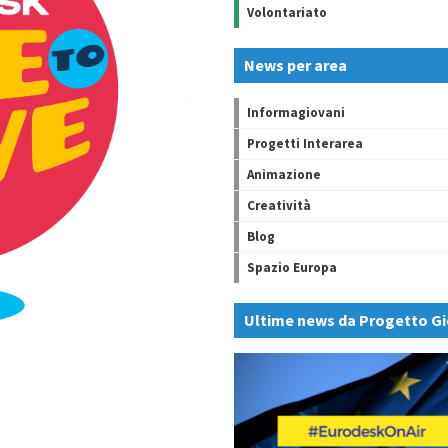
Volontariato
News per area
Informagiovani
Progetti Interarea
Animazione
Creatività
Blog
Spazio Europa
Ultime news da Progetto Gi