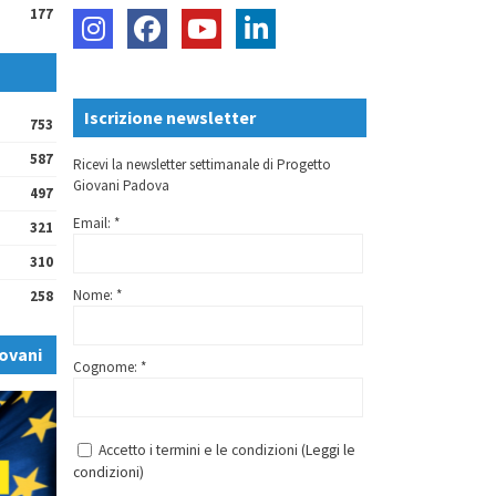
177
Iscrizione newsletter
753
587
Ricevi la newsletter settimanale di Progetto
Giovani Padova
497
Email: *
321
310
Nome: *
258
ovani
Cognome: *
Accetto i termini e le condizioni (
Leggi le
condizioni
)