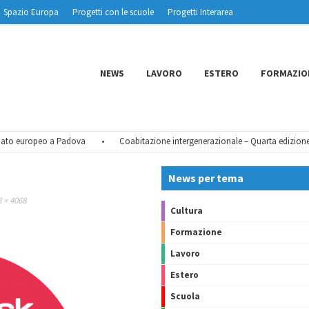
Spazio Europa
Progetti con le scuole
Progetti Interarea
NEWS
LAVORO
ESTERO
FORMAZIO
ato europeo a Padova
•
Coabitazione intergenerazionale – Quarta edizione
News per tema
 × 4068
Cultura
Formazione
Lavoro
Estero
Scuola