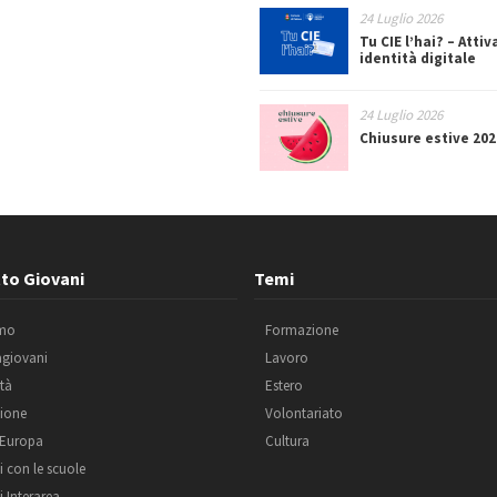
24 Luglio 2026
Tu CIE l’hai? – Attiv
identità digitale
24 Luglio 2026
Chiusure estive 202
to Giovani
Temi
amo
Formazione
agiovani
Lavoro
ità
Estero
ione
Volontariato
 Europa
Cultura
i con le scuole
i Interarea