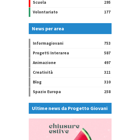
Scuola
295
Volontariato
177
News per area
Informagiovani
753
Progetti Interarea
587
Animazione
497
Creatività
321
Blog
310
Spazio Europa
258
Ultime news da Progetto Giovani