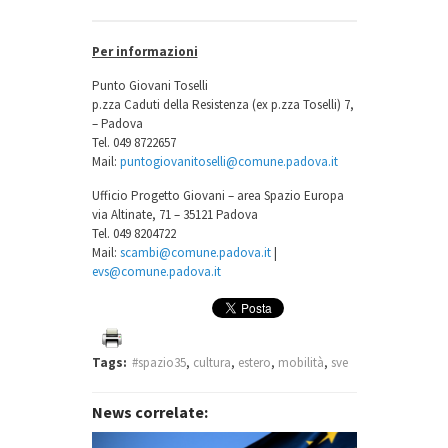
Per informazioni
Punto Giovani Toselli
p.zza Caduti della Resistenza (ex p.zza Toselli) 7,
– Padova
Tel. 049 8722657
Mail:
puntogiovanitoselli@comune.padova.it
Ufficio Progetto Giovani – area Spazio Europa
via Altinate, 71 – 35121 Padova
Tel. 049 8204722
Mail:
scambi@comune.padova.it
|
evs@comune.padova.it
Tags:
#spazio35
,
cultura
,
estero
,
mobilità
,
sve
News correlate: