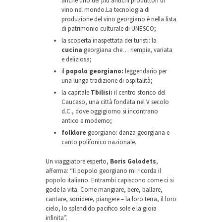
anche uno dei più antichi produttori di
vino nel mondo.La tecnologia di
produzione del vino georgiano è nella lista
di patrimonio culturale di UNESCO;
la scoperta inaspettata dei turisti: la
cucina
georgiana che… riempie, variata
e deliziosa;
il
popolo georgiano:
leggendario per
una lunga tradizione di ospitalità;
la capitale
Tbilisi:
il centro storico del
Caucaso, una città fondata nel V secolo
d.C., dove oggigiorno si incontrano
antico e moderno;
folklore
georgiano: danza georgiana e
canto polifonico nazionale.
Un viaggiatore esperto,
Boris Golodets
,
afferma: “Il popolo georgiano mi ricorda il
popolo italiano. Entrambi capiscono come ci si
gode la vita. Come mangiare, bere, ballare,
cantare, sorridere, piangere – la loro terra, il loro
cielo, lo splendido pacifico sole e la gioia
infinita”.