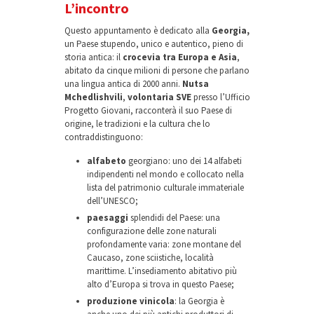
L’incontro
Questo appuntamento è dedicato alla
Georgia,
un Paese stupendo, unico e autentico, pieno di
storia antica: il
crocevia tra Europa e Asia
,
abitato da cinque milioni di persone che parlano
una lingua antica di 2000 anni.
Nutsa
Mchedlishvili
,
volontaria SVE
presso l’Ufficio
Progetto Giovani, racconterà il suo Paese di
origine, le tradizioni e la cultura che lo
contraddistinguono:
alfabeto
georgiano: uno dei 14 alfabeti
indipendenti nel mondo e collocato nella
lista del patrimonio culturale immateriale
dell’UNESCO;
paesaggi
splendidi del Paese: una
configurazione delle zone naturali
profondamente varia: zone montane del
Caucaso, zone sciistiche, località
marittime. L’insediamento abitativo più
alto d’Europa si trova in questo Paese;
produzione vinicola
: la Georgia è