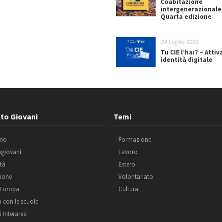
Coabitazione
intergenerazionale
Quarta edizione
24 Luglio 2026
Tu CIE l’hai? – Attiv
identità digitale
to Giovani
Temi
amo
Formazione
agiovani
Lavoro
ità
Estero
ione
Volontariato
 Europa
Cultura
i con le scuole
i Interarea