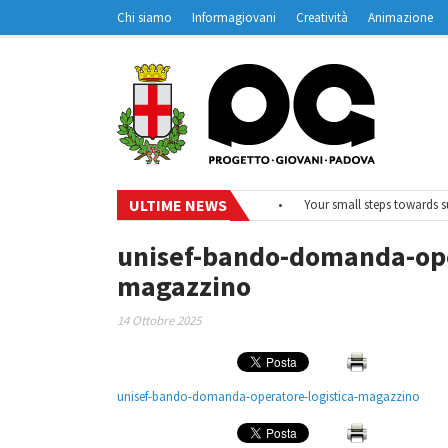
Chi siamo
Informagiovani
Creatività
Animazione
Contatti
Padovanet
ULTIME NEWS
6
•
#EurodeskOnAir – Ciclo di webinar
•
Your small steps towards sust
unisef-bando-domanda-oper
magazzino
14 Ottobre 2025
unisef-bando-domanda-operatore-logistica-magazzino