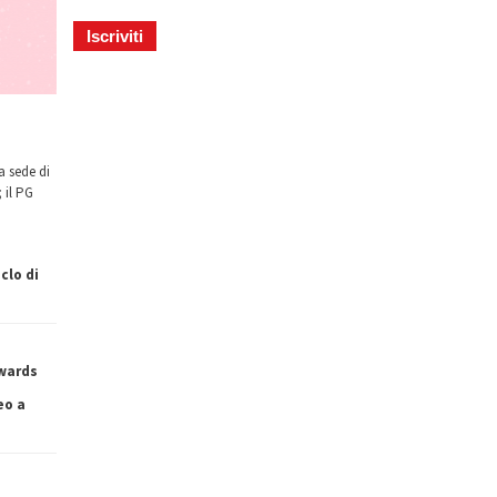
a sede di
 il PG
clo di
owards
eo a