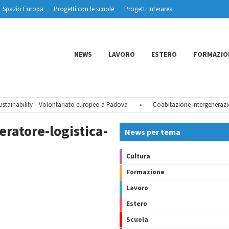
Spazio Europa
Progetti con le scuole
Progetti Interarea
NEWS
LAVORO
ESTERO
FORMAZIO
ainability – Volontariato europeo a Padova
•
Coabitazione intergeneraziona
atore-logistica-
News per tema
Cultura
Formazione
Lavoro
Estero
Scuola