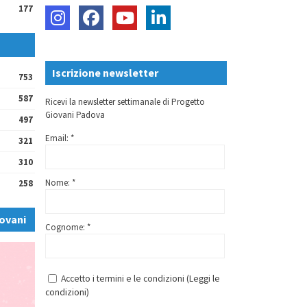
177
Iscrizione newsletter
753
587
Ricevi la newsletter settimanale di Progetto
Giovani Padova
497
Email: *
321
310
Nome: *
258
ovani
Cognome: *
Accetto i termini e le condizioni (
Leggi le
condizioni
)