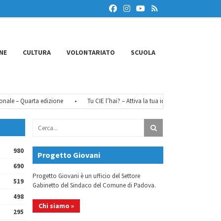
NE
CULTURA
VOLONTARIATO
SCUOLA
le – Quarta edizione
•
Tu CIE l’hai? – Attiva la tua identità digitale
•
F
980
Progetto Giovani
690
Progetto Giovani è un ufficio del Settore
519
Gabinetto del Sindaco del Comune di Padova.
498
Chi siamo »
295