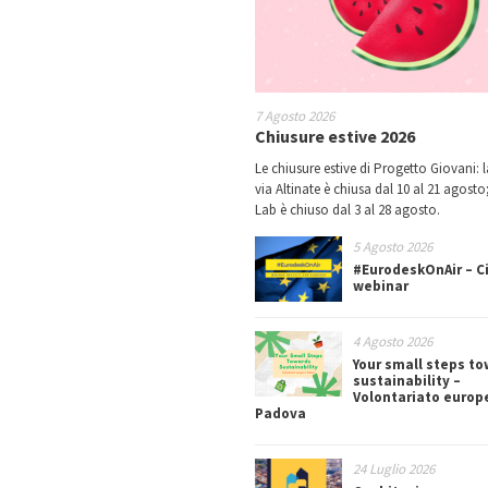
7 Agosto 2026
Chiusure estive 2026
Le chiusure estive di Progetto Giovani: l
via Altinate è chiusa dal 10 al 21 agosto;
Lab è chiuso dal 3 al 28 agosto.
5 Agosto 2026
#EurodeskOnAir – Ci
webinar
4 Agosto 2026
Your small steps t
sustainability –
Volontariato europ
Padova
24 Luglio 2026