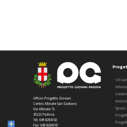
Proget
Chi si
Inform
Creativ
Ufficio Progetto Giovani
Animaz
Centro Altinate San Gaetano
Spazio
Via Altinate 71
35121 Padova
Progett
Tel: 049 8204742
Progett
Fax: 049 8204747