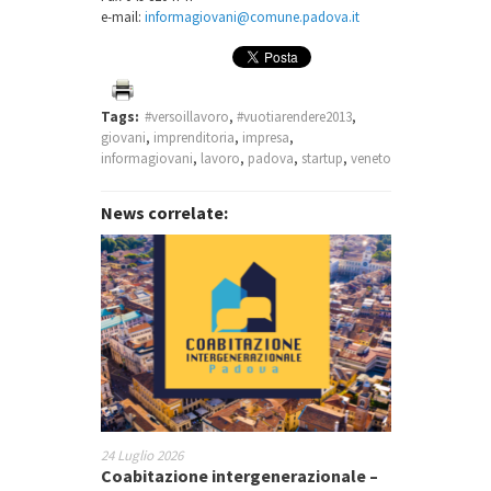
e-mail:
informagiovani@comune.padova.it
Tags:
#versoillavoro
,
#vuotiarendere2013
,
giovani
,
imprenditoria
,
impresa
,
informagiovani
,
lavoro
,
padova
,
startup
,
veneto
News correlate:
24 Luglio 2026
Coabitazione intergenerazionale –