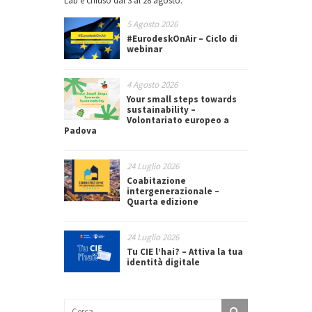
Lab è chiuso dal 3 al 28 agosto.
5 Agosto 2026
#EurodeskOnAir – Ciclo di
webinar
4 Agosto 2026
Your small steps towards
sustainability –
Volontariato europeo a
Padova
24 Luglio 2026
Coabitazione
intergenerazionale –
Quarta edizione
24 Luglio 2026
Tu CIE l’hai? – Attiva la tua
identità digitale