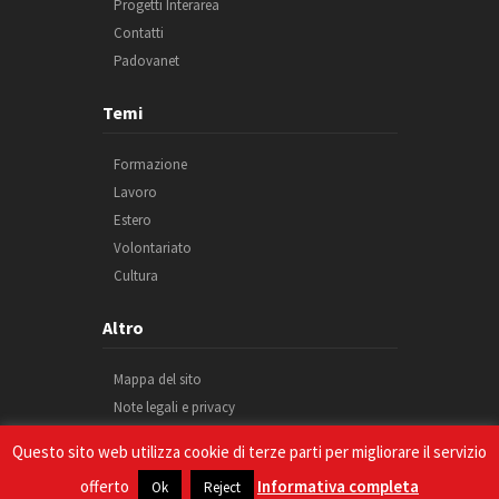
Progetti Interarea
Contatti
Padovanet
Temi
Formazione
Lavoro
Estero
Volontariato
Cultura
Altro
Mappa del sito
Note legali e privacy
Cookie
Questo sito web utilizza cookie di terze parti per migliorare il servizio
Credits
offerto
Informativa completa
Ok
Reject