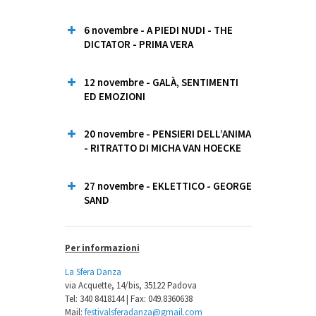
6 novembre - A PIEDI NUDI - THE
Alessandro Griggio
DICTATOR - PRIMA VERA
Silvia Di Ianni
12 novembre - GALÀ, SENTIMENTI
Angela Rosa
ED EMOZIONI
Susanna Del Favero
Francesca Marcolin
Marco Leonetti
20 novembre - PENSIERI DELL’ANIMA
- RITRATTO DI MICHA VAN HOECKE
Andrea Agnelio
Cecilia Miotto
27 novembre - EKLETTICO - GEORGE
SAND
Elena Greggio
Chiara Borgatti
Per informazioni
Chiara Castello
Elena Dalla Mutta
La Sfera Danza
via Acquette, 14/bis, 35122 Padova
Tel: 340 8418144 | Fax: 049.8360638
Mail:
festivalsferadanza@gmail.com