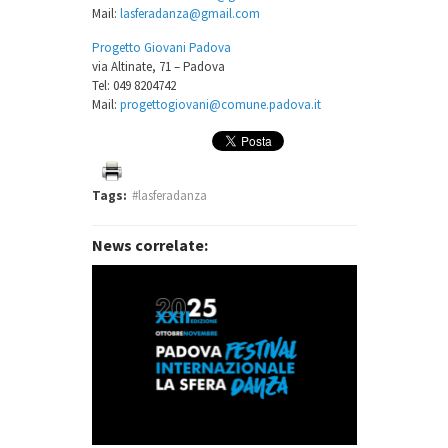
Mail:
lasferadanza@gmail.com
Progetto Giovani Padova
via Altinate, 71 – Padova
Tel: 049 8204742
Mail:
progettogiovani@comune.padova.it
Tags:
#lasferadanza
News correlate: