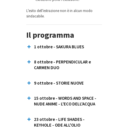
L’esito dell’estrazione non è in alcun modo
sindacabile.
Il programma
1 ottobre - SAKURA BLUES
8 ottobre - PERPENDICULAR e
CARMEN DUO
9 ottobre - STORIE NUOVE
15 ottobre - WORDS AND SPACE -
NUDE ANIME - L'ECO DELL'ACQUA
Katia Serena Righeschi
Gionata Legrottaglie
23 ottobre - LIFE SHADES -
Margherita Citton
KEYHOLE - ODE ALL'OLIO
Scerin Charaf Dabbagh