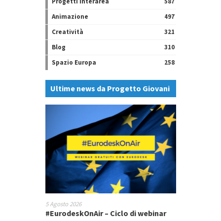
Progetti Interarea
587
Animazione
497
Creatività
321
Blog
310
Spazio Europa
258
Ultime news da Progetto Giovani
5 Agosto 2026
#EurodeskOnAir – Ciclo di webinar