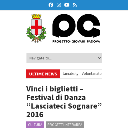
ULTIME NEWS
•
Your small steps towards sustainability – Volontariato europeo a Padova
zione finanziaria
•
Oxford Debate Lab – Borse di studio 2026/27
•
Vinci i biglietti –
Festival di Danza
“Lasciateci Sognare”
2016
CULTURA
PROGETTI INTERAREA