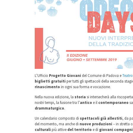
L’Ufficio
Progetto Giovani
del Comune di Padova e
Teatro
biglietti gratuiti
per tutti gli spettacoli della seconda stag
rinascimento
in ogni sua forma e vocazione.
Nella nuova edizione, la
storia
si intersecherà alla riscopert
nostri tempi, la fusione tra l’
antico
e il
contemporaneo
s
drammaturgico
.
Un calendario composto di
spettacoli già allestiti
, da pa
del momento, ma anche di
nuove produzioni
– in stretta
culturali
più attive
del territorio
e di
giovani
compagn