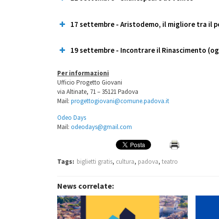
La vincitrice è
Antonella Sicuro
17 settembre - Aristodemo, il migliore tra il 
La vincitrice è
Anna Zamarin
19 settembre - Incontrare il Rinascimento (og
La vincitrice è
Marta Pavan
Per informazioni
Ufficio Progetto Giovani
La vincitrice è
Lucia Bagarello
via Altinate, 71 – 35121 Padova
Mail:
progettogiovani@comune.padova.it
Odeo Days
Mail:
odeodays@gmail.com
Tags:
biglietti gratis
,
cultura
,
padova
,
teatro
News correlate: