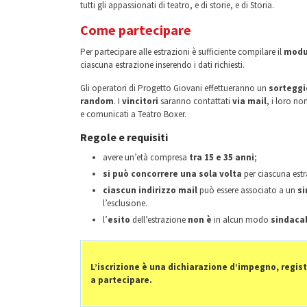
tutti gli appassionati di teatro, e di storie, e di Storia.
Come partecipare
Per partecipare alle estrazioni è sufficiente compilare il
modul
ciascuna estrazione inserendo i dati richiesti.
Gli operatori di Progetto Giovani effettueranno un
sorteggi
random
. I
vincitori
saranno contattati
via mail
, i loro no
e comunicati a Teatro Boxer.
Regole e requisiti
avere un’età compresa
tra 15 e 35 anni
;
si può concorrere una sola volta
per ciascuna estr
ciascun indirizzo mail
può essere associato a un
si
l’esclusione.
l’
esito
dell’estrazione
non è
in alcun modo
sindacab
L’iscrizione è una dichiarazione d’impegno,
regist
a partecipare.