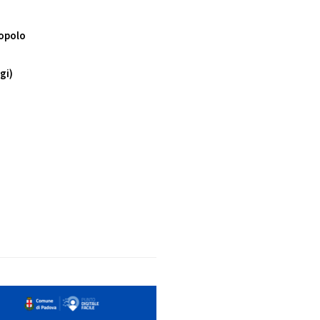
popolo
gi)