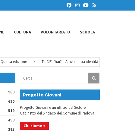
NE
CULTURA
VOLONTARIATO
SCUOLA
ta edizione
•
Tu CIE l’hai? – Attiva la tua identità digitale
•
FéMO 2026 
980
Progetto Giovani
690
Progetto Giovani è un ufficio del Settore
519
Gabinetto del Sindaco del Comune di Padova.
498
Chi siamo »
295