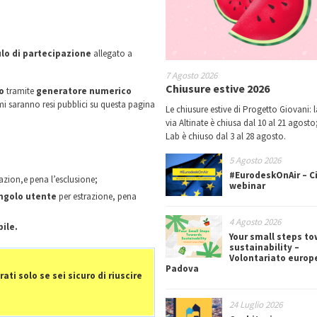
o di partecipazione
allegato a
7 Agosto 2026
Chiusure estive 2026
o
tramite
generatore numerico
mi saranno resi pubblici su questa pagina
Le chiusure estive di Progetto Giovani: l
via Altinate è chiusa dal 10 al 21 agosto;
Lab è chiuso dal 3 al 28 agosto.
5 Agosto 2026
#EurodeskOnAir – Ci
azion,e pena l’esclusione;
webinar
ngolo utente
per estrazione, pena
4 Agosto 2026
ile.
Your small steps t
sustainability –
Volontariato europ
Padova
rati solo se sei sicuro di riuscire
24 Luglio 2026