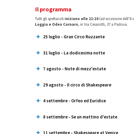
Il programma
Tutti gli spettacoli
iniziano alle 21:10
(ad eccezione dell’8 s
Loggia e Odeo Cornaro
, in Via Cesarotti, 37 a Padova.
25 luglio - Gran Circo Ruzzante
31 luglio - La dodicesima notte
La vincitrice è
Francesca Cavaletto
7 agosto - Note di mezz'estate
Il vincitore è
Valerio Callegaro
29 agosto - Il circo di Shakespeare
La vincitrice è
Irene Rigato
4 settembre - Orfeo ed Euridice
La vincitrice è
Antonella Sicuro
.
8 settembre - Se un mattino d'estate
La vincitrice è
Elena Piovan
11 settembre - Shakespeare at Venice