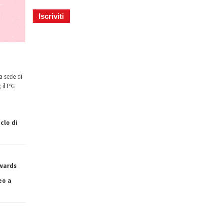
a sede di
 il PG
clo di
owards
eo a