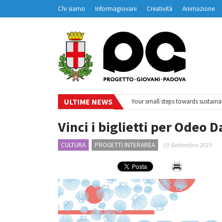
Chi siamo
Informagiovani
Creatività
Animazione
Contatti
Padovanet
ULTIME NEWS
#EurodeskOnAir – Ciclo di webinar
•
Your small steps towards sustainabilit
Vinci i biglietti per Odeo D
CULTURA
PROGETTI INTERAREA
19 Settembre 2019