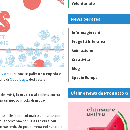
Volontariato
News per area
Informagiovani
Progetti Interarea
Animazione
Creatività
Blog
 Boxer
mettono in palio
una coppia di
Spazio Europa
ione di
Odeo Days
, dedicata al
Ultime news da Progetto Gi
a dei
miti
, la
musica
alle riflessioni sui
arà un nuovo modo di
gioco
rte delle figure culturali più interessanti
 collaborazione con le
associazioni
ie
nascenti. Un programma indirizzato a