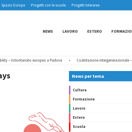
Spazio Europa
Progetti con le scuole
Progetti Interarea
NEWS
LAVORO
ESTERO
FORMAZIO
y – Volontariato europeo a Padova
•
Coabitazione intergenerazionale – Quar
ays
News per tema
Cultura
Formazione
Lavoro
Estero
Scuola