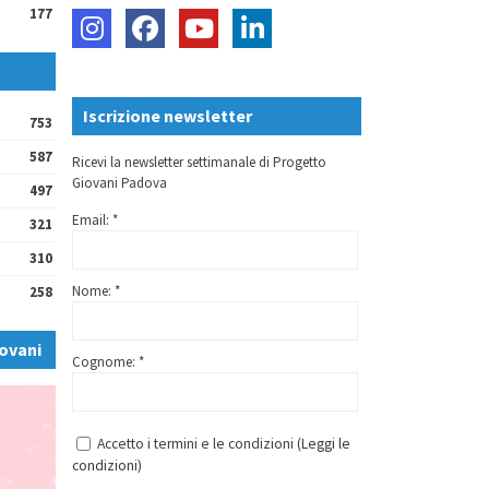
177
Iscrizione newsletter
753
587
Ricevi la newsletter settimanale di Progetto
Giovani Padova
497
Email: *
321
310
Nome: *
258
ovani
Cognome: *
Accetto i termini e le condizioni (
Leggi le
condizioni
)