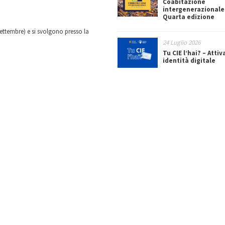
Coabitazione
intergenerazionale
Quarta edizione
ettembre) e si svolgono presso la
24 Luglio 2026
Tu CIE l’hai? – Attiv
identità digitale