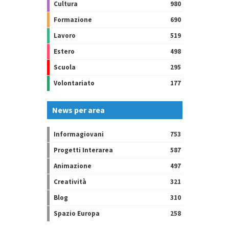
Cultura
980
Formazione
690
Lavoro
519
Estero
498
Scuola
295
Volontariato
177
News per area
Informagiovani
753
Progetti Interarea
587
Animazione
497
Creatività
321
Blog
310
Spazio Europa
258