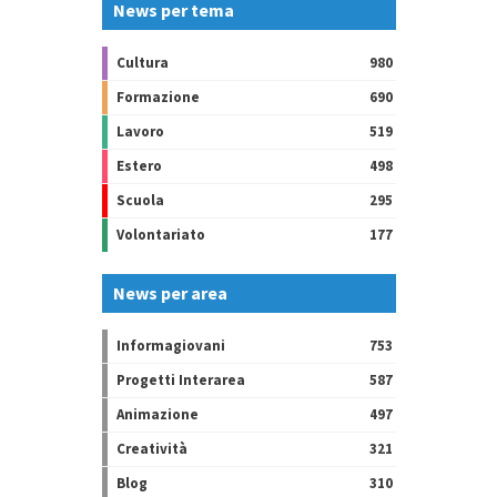
News per tema
Cultura
980
Formazione
690
Lavoro
519
Estero
498
Scuola
295
Volontariato
177
News per area
Informagiovani
753
Progetti Interarea
587
Animazione
497
Creatività
321
Blog
310