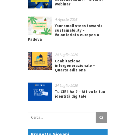
webinar
4 Agosto 2026
Your small steps towards
sustainability –
Volontariato europeo a
Padova
24 Luglio 2026
Coabitazione
intergenerazionale –
Quarta edizione
24 Luglio 2026
Tu CIE l’hai? – Attiva la tua
identità digitale
Progetto Giovani