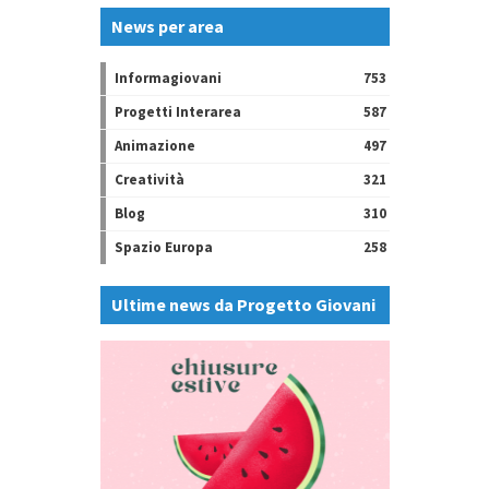
News per area
Informagiovani
753
Progetti Interarea
587
Animazione
497
Creatività
321
Blog
310
Spazio Europa
258
Ultime news da Progetto Giovani