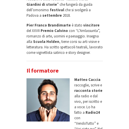
Giardini di storie
” che fungerà da guida
dell’omonimo
festival
che si svolgerà a
Padova a
settembre
2018.
Pier Franco Brandimarte
è stato
vincitore
del XXVII
Premio Calvino
con “L’Amlassunta”,
romanzo di arte, uomini e paesaggio. Insegna
alla
Scuola Holden
, tiene corsi su arti visive e
letteratura. Ha scritto spettacoli teatrali, lavorato
come vignettista satirico e story designer.
Il formatore
Matteo Caccia
raccoglie, scrive e
racconta storie
alla radio e dal
vivo, per iscritto e
a voce. Lo ha
fatto a
Radio24
con
“VendoTutto” e
“Voi siete qui”. Nel