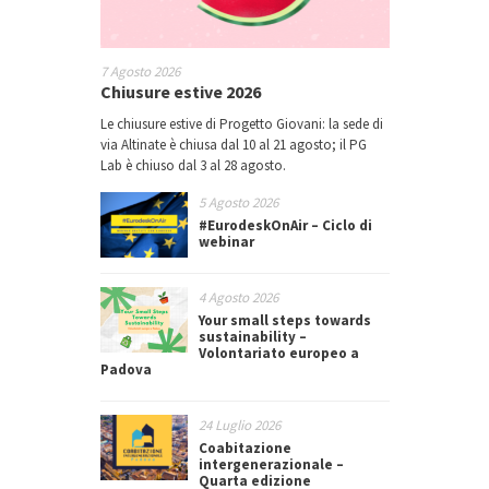
7 Agosto 2026
Chiusure estive 2026
Le chiusure estive di Progetto Giovani: la sede di
via Altinate è chiusa dal 10 al 21 agosto; il PG
Lab è chiuso dal 3 al 28 agosto.
5 Agosto 2026
#EurodeskOnAir – Ciclo di
webinar
4 Agosto 2026
Your small steps towards
sustainability –
Volontariato europeo a
Padova
24 Luglio 2026
Coabitazione
intergenerazionale –
Quarta edizione