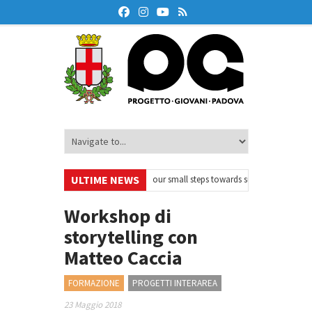
ULTIME NEWS
kOnAir – Ciclo di webinar
•
Your small steps towards sustainability – Volon
one finanziaria
•
Oxford Debate Lab – Borse di studio 2026/27
•
Workshop di
storytelling con
Matteo Caccia
FORMAZIONE
PROGETTI INTERAREA
23 Maggio 2018