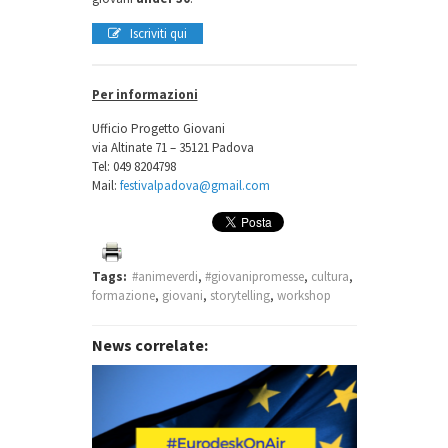
Iscriviti qui
Per informazioni
Ufficio Progetto Giovani
via Altinate 71 – 35121 Padova
Tel: 049 8204798
Mail:
festivalpadova@gmail.com
Tags:
#animeverdi
,
#giovanipromesse
,
cultura
,
formazione
,
giovani
,
storytelling
,
workshop
News correlate: