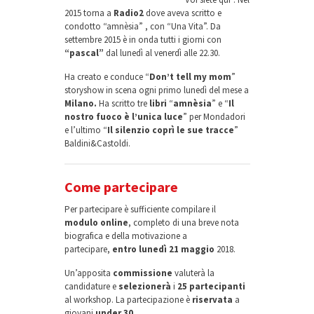
2015 torna a
Radio2
dove aveva scritto e
condotto “amnèsia” , con “Una Vita”. Da
settembre 2015 è in onda tutti i giorni con
“pascal”
dal lunedì al venerdì alle 22.30.
Ha creato e conduce “
Don’t tell my mom
”
storyshow in scena ogni primo lunedì del mese a
Milano.
Ha scritto tre
libri
“
amnèsia
” e “
Il
nostro fuoco è l’unica luce
” per Mondadori
e l’ultimo “
Il silenzio coprì le sue tracce
”
Baldini&Castoldi.
Come partecipare
Per partecipare è sufficiente compilare il
modulo online
, completo di una breve nota
biografica e della motivazione a
partecipare,
entro lunedì 21 maggio
2018.
Un’apposita
commissione
valuterà la
candidature e
selezionerà
i
25 partecipanti
al workshop. La partecipazione è
riservata
a
giovani
under 30
.