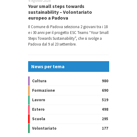
4 Agosto 2026
Your small steps towards
sustainability – Volontariato
europeo a Padova
Il Comune di Padova seleziona 2 giovani tra i 18
e i 30 anni per il progetto ESC Teams “Your Small
Steps Towards Sustainability”, che si svolge a
Padova dal 9 al 23 settembre.
News per tema
Cultura
980
Formazione
690
Lavoro
519
Estero
498
Scuola
295
Volontariato
177