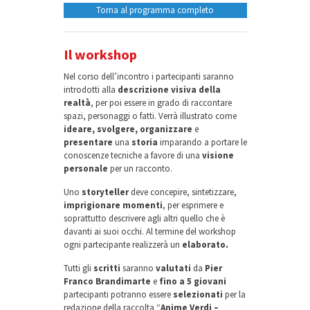
Torna al programma completo
Il workshop
Nel corso dell’incontro i partecipanti saranno
introdotti alla
descrizione visiva della
realtà
, per poi essere in grado di raccontare
spazi, personaggi o fatti. Verrà illustrato come
ideare, svolgere, organizzare
e
presentare
una
storia
imparando a portare le
conoscenze tecniche a favore di una
visione
personale
per un racconto.
Uno
storyteller
deve concepire, sintetizzare,
imprigionare momenti
, per esprimere e
soprattutto descrivere agli altri quello che è
davanti ai suoi occhi. Al termine del workshop
ogni partecipante realizzerà un
elaborato.
Tutti gli
scritti
saranno
valutati
da
Pier
Franco Brandimarte
e
fino a 5 giovani
partecipanti potranno essere
selezionati
per la
redazione della raccolta “
Anime Verdi –