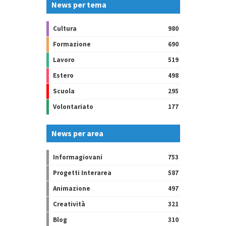
News per tema
Cultura
980
Formazione
690
Lavoro
519
Estero
498
Scuola
295
Volontariato
177
News per area
Informagiovani
753
Progetti Interarea
587
Animazione
497
Creatività
321
Blog
310