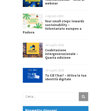
webinar
4 Agosto 2026
Your small steps towards
sustainability –
Volontariato europeo a
Padova
24 Luglio 2026
Coabitazione
intergenerazionale –
Quarta edizione
24 Luglio 2026
Tu CIE l’hai? – Attiva la tua
identità digitale
Progetto Giovani