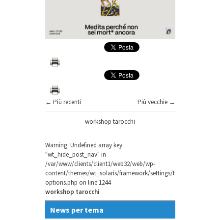
← Più recenti
Più vecchie →
workshop tarocchi
Warning
: Undefined array key
"wt_hide_post_nav" in
/var/www/clients/client1/web32/web/wp-
content/themes/wt_solaris/framework/settings/theme-
options.php
on line
1244
workshop tarocchi
News per tema