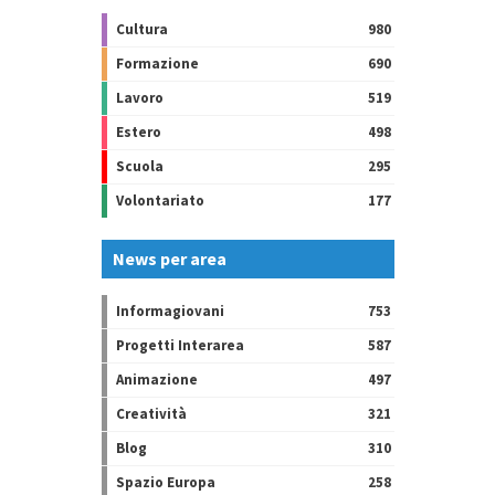
Cultura
980
Formazione
690
Lavoro
519
Estero
498
Scuola
295
Volontariato
177
News per area
Informagiovani
753
Progetti Interarea
587
Animazione
497
Creatività
321
Blog
310
Spazio Europa
258