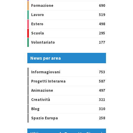
Formazione
690
Lavoro
519
Estero
498
Scuola
295
Volontariato
177
News per area
Informagiovani
753
Progetti Interarea
587
Animazione
497
Creatività
321
Blog
310
Spazio Europa
258