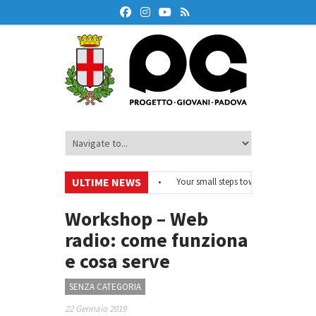
ULTIME NEWS
EurodeskOnAir – Ciclo di webinar
•
Your small steps towards sustainability
 educazione finanziaria
•
Oxford Debate Lab – Borse di studio 2026/27
•
Workshop – Web
radio: come funziona
e cosa serve
SENZA CATEGORIA
22 Gennaio 2019