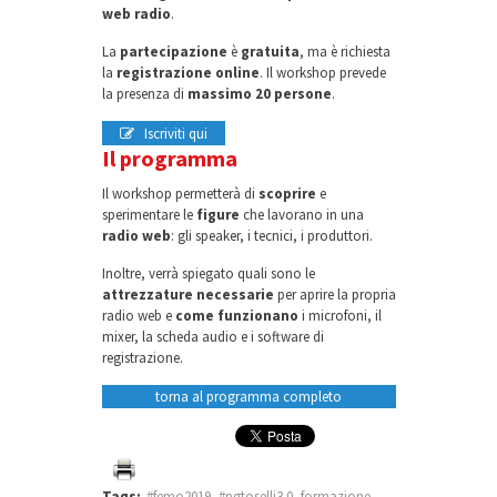
web radio
.
La
partecipazione
è
gratuita
, ma è richiesta
la
registrazione online
. Il workshop prevede
la presenza di
massimo 20 persone
.
Iscriviti qui
Il programma
Il workshop permetterà di
scoprire
e
sperimentare le
figure
che lavorano in una
radio web
: gli speaker, i tecnici, i produttori.
Inoltre, verrà spiegato quali sono le
attrezzature necessarie
per aprire la propria
radio web e
come funzionano
i microfoni, il
mixer, la scheda audio e i software di
registrazione.
torna al programma completo
Tags:
#femo2019
,
#pgtoselli3.0
,
formazione
,