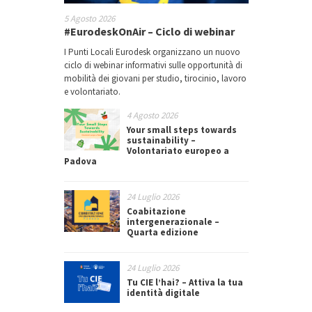
5 Agosto 2026
#EurodeskOnAir – Ciclo di webinar
I Punti Locali Eurodesk organizzano un nuovo
ciclo di webinar informativi sulle opportunità di
mobilità dei giovani per studio, tirocinio, lavoro
e volontariato.
4 Agosto 2026
Your small steps towards
sustainability –
Volontariato europeo a
Padova
24 Luglio 2026
Coabitazione
intergenerazionale –
Quarta edizione
24 Luglio 2026
Tu CIE l’hai? – Attiva la tua
identità digitale