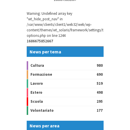
Warning
: Undefined array key
"wt_hide_post_nav" in
/var/www/clients/client1/web32/web/wp-
content/themes/wt_solaris/framework/settings/theme-
options.php
on line
1244
1686675852667
News per tema
Cultura
980
Formazione
690
Lavoro
519
Estero
498
Scuola
295
Volontariato
177
News per area