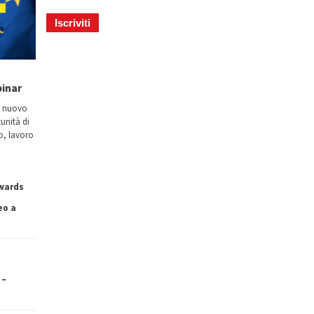
binar
n nuovo
tunità di
io, lavoro
owards
eo a
 –