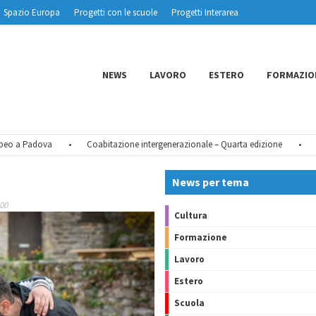
Spazio Europa
Progetti con le scuole
Progetti Interarea
NEWS
LAVORO
ESTERO
FORMAZIO
 a Padova
•
Coabitazione intergenerazionale – Quarta edizione
•
Tu C
News per tema
800
Cultura
Formazione
Lavoro
Estero
Scuola