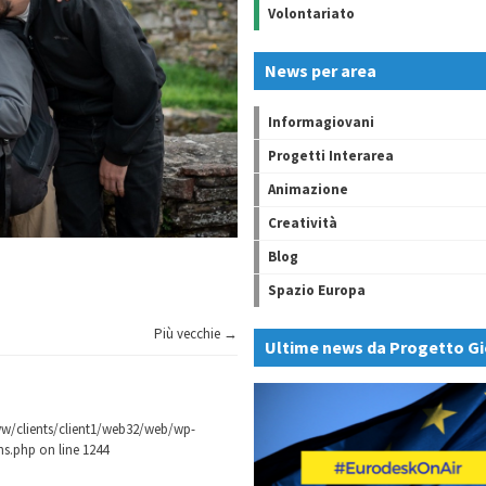
Volontariato
News per area
Informagiovani
Progetti Interarea
Animazione
Creatività
Blog
Spazio Europa
Più vecchie →
Ultime news da Progetto Gi
w/clients/client1/web32/web/wp-
ns.php
on line
1244