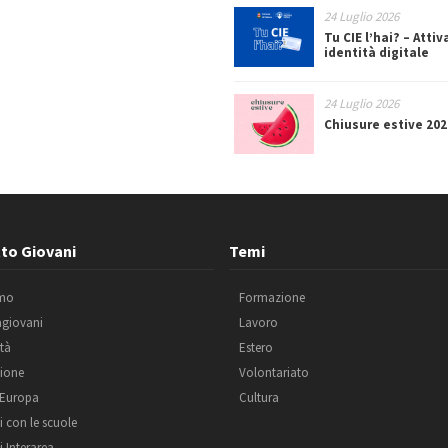
24 Luglio 2026
Tu CIE l’hai? – Attiv
identità digitale
24 Luglio 2026
Chiusure estive 202
to Giovani
Temi
amo
Formazione
agiovani
Lavoro
ità
Estero
ione
Volontariato
 Europa
Cultura
i con le scuole
i Interarea