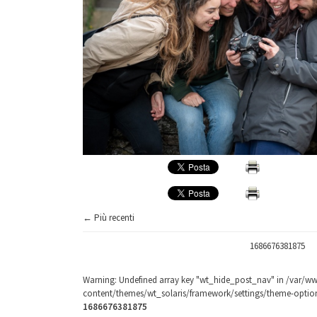
← Più recenti
1686676381875
Warning
: Undefined array key "wt_hide_post_nav" in
/var/ww
content/themes/wt_solaris/framework/settings/theme-optio
1686676381875