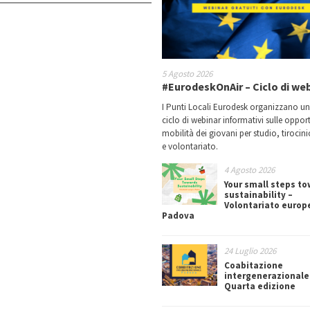
5 Agosto 2026
#EurodeskOnAir – Ciclo di we
I Punti Locali Eurodesk organizzano u
ciclo di webinar informativi sulle oppor
mobilità dei giovani per studio, tirocin
e volontariato.
4 Agosto 2026
Your small steps t
sustainability –
Volontariato europ
Padova
24 Luglio 2026
Coabitazione
intergenerazionale
Quarta edizione