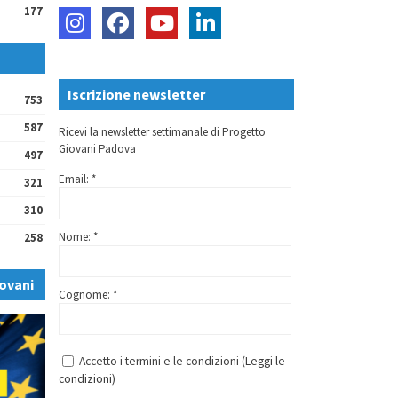
177
Iscrizione newsletter
753
587
Ricevi la newsletter settimanale di Progetto
Giovani Padova
497
Email: *
321
310
Nome: *
258
ovani
Cognome: *
Accetto i termini e le condizioni (
Leggi le
condizioni
)