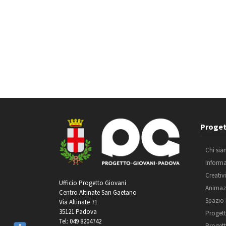
Proget
Chi si
Inform
Creativ
Ufficio Progetto Giovani
Animaz
Centro Altinate San Gaetano
Spazio
Via Altinate 71
35121 Padova
Progett
Tel: 049 8204742
Progett