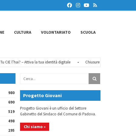
NE
CULTURA
VOLONTARIATO
SCUOLA
IE l’hai? – Attiva la tua identità digitale
•
Chiusure estive 2026
•
FéMO 2
980
Progetto Giovani
690
Progetto Giovani è un ufficio del Settore
519
Gabinetto del Sindaco del Comune di Padova.
498
Chi siamo »
295