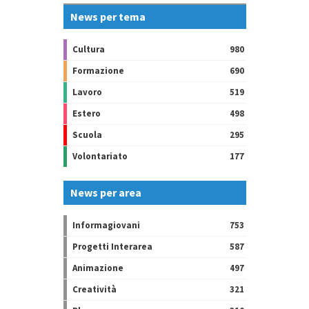
News per tema
Cultura
980
Formazione
690
Lavoro
519
Estero
498
Scuola
295
Volontariato
177
News per area
Informagiovani
753
Progetti Interarea
587
Animazione
497
Creatività
321