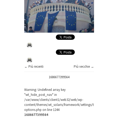
← Più recenti
Più vecchie →
1686677399564
Warning
: Undefined array key
"wt_hide_post_nav" in
/var/www/clients/client1/web32/web/wp-
content/themes/wt_solaris/framework/settings/theme-
options.php
on line
1244
1686677399564