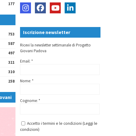
177
Iscrizione newsletter
753
587
Ricevi la newsletter settimanale di Progetto
Giovani Padova
497
Email: *
321
310
Nome: *
258
ovani
Cognome: *
Accetto i termini e le condizioni (
Leggi le
condizioni
)