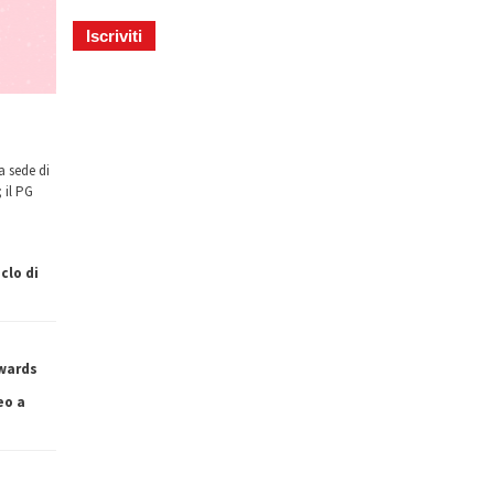
a sede di
 il PG
clo di
owards
eo a