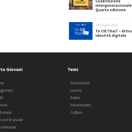
Coabitazione
intergenerazionale
Quarta edizione
24 Luglio 2026
Tu CIE l’hai? – Attiv
identità digitale
to Giovani
Temi
amo
Formazione
agiovani
Lavoro
ità
Estero
ione
Volontariato
 Europa
Cultura
i con le scuole
i Interarea