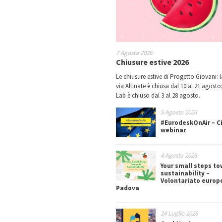
7 Agosto 2026
Chiusure estive 2026
Le chiusure estive di Progetto Giovani: l
via Altinate è chiusa dal 10 al 21 agosto;
Lab è chiuso dal 3 al 28 agosto.
5 Agosto 2026
#EurodeskOnAir – Ci
webinar
4 Agosto 2026
Your small steps t
sustainability –
Volontariato europ
Padova
24 Luglio 2026