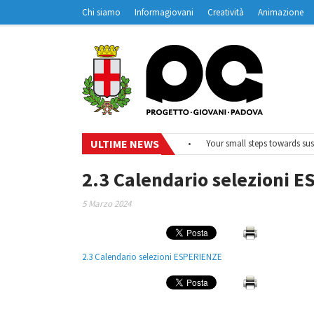
Chi siamo
Informagiovani
Creatività
Animazione
Contatti
Padovanet
ULTIME NEWS
•
#EurodeskOnAir – Ciclo di webinar
•
Your small steps towards susta
2.3 Calendario selezioni 
5 Marzo 2024
2.3 Calendario selezioni ESPERIENZE