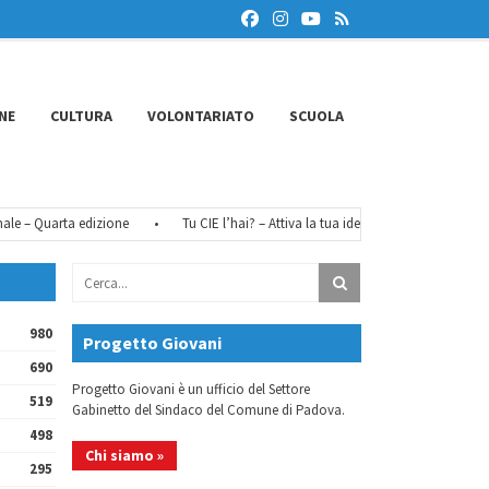
NE
CULTURA
VOLONTARIATO
SCUOLA
 – Quarta edizione
•
Tu CIE l’hai? – Attiva la tua identità digitale
•
FéM
980
Progetto Giovani
690
Progetto Giovani è un ufficio del Settore
519
Gabinetto del Sindaco del Comune di Padova.
498
Chi siamo »
295