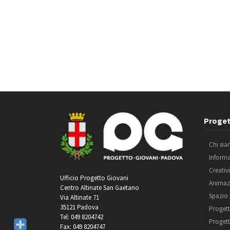
Proget
Chi si
Inform
Creativ
Ufficio Progetto Giovani
Animaz
Centro Altinate San Gaetano
Spazio
Via Altinate 71
35121 Padova
Progett
Tel: 049 8204742
Progett
Fax: 049 8204747