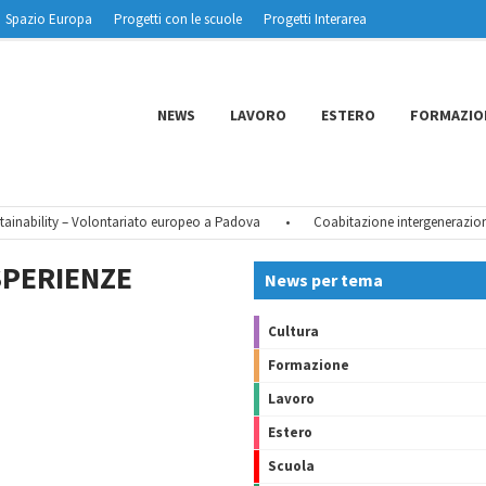
Spazio Europa
Progetti con le scuole
Progetti Interarea
NEWS
LAVORO
ESTERO
FORMAZIO
inability – Volontariato europeo a Padova
•
Coabitazione intergenerazionale
ESPERIENZE
News per tema
Cultura
Formazione
Lavoro
Estero
Scuola