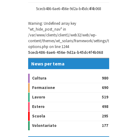
5cecb486-6ae6-456e-9d2a-b45dc4f4b068
Warning
: Undefined array key
"wt_hide_post_nav" in
/var/www/clients/client1/web32/web/wp-
content/themes/wt_solaris/framework/settings/theme-
options.php
on line
1244
5cecb486-6ae6-456e-9d2a-b45dc4f4b068
News per tema
Cultura
980
Formazione
690
Lavoro
519
Estero
498
Scuola
295
Volontariato
177