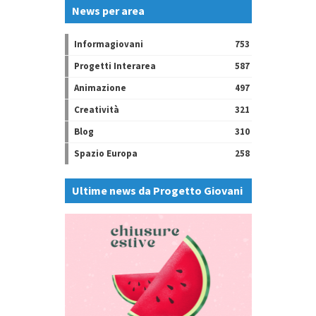
News per area
Informagiovani
753
Progetti Interarea
587
Animazione
497
Creatività
321
Blog
310
Spazio Europa
258
Ultime news da Progetto Giovani