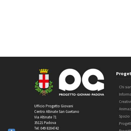
Proget
Chi si
Inform
Creativ
Ufficio Progetto Giovani
Animaz
Centro Altinate San Gaetano
Spazio
Via Altinate 71
35121 Padova
Progett
Tel: 049 8204742
Progett