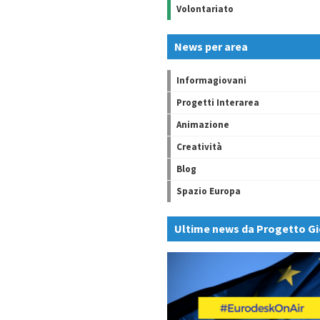
Volontariato
News per area
Informagiovani
Progetti Interarea
Animazione
Creatività
Blog
Spazio Europa
Ultime news da Progetto Gi