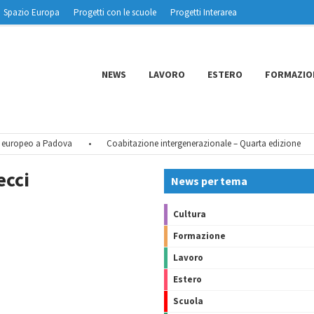
Spazio Europa
Progetti con le scuole
Progetti Interarea
NEWS
LAVORO
ESTERO
FORMAZIO
europeo a Padova
•
Coabitazione intergenerazionale – Quarta edizione
•
ecci
News per tema
Cultura
Formazione
Lavoro
Estero
Scuola