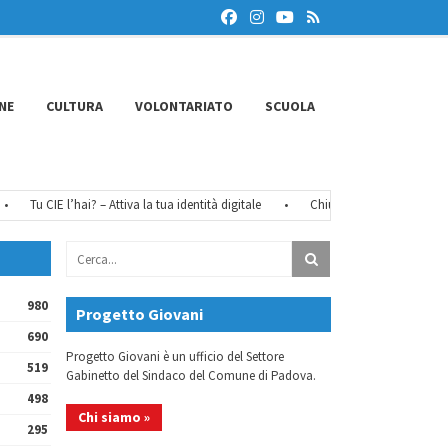
NE
CULTURA
VOLONTARIATO
SCUOLA
Tu CIE l’hai? – Attiva la tua identità digitale
•
Chiusure estive 2026
•
980
Progetto Giovani
690
Progetto Giovani è un ufficio del Settore
519
Gabinetto del Sindaco del Comune di Padova.
498
Chi siamo »
295