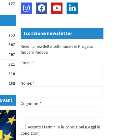
177
Iscrizione newsletter
753
587
Ricevi la newsletter settimanale di Progetto
Giovani Padova
497
Email: *
321
310
Nome: *
258
ovani
Cognome: *
Accetto i termini e le condizioni (
Leggi le
condizioni
)