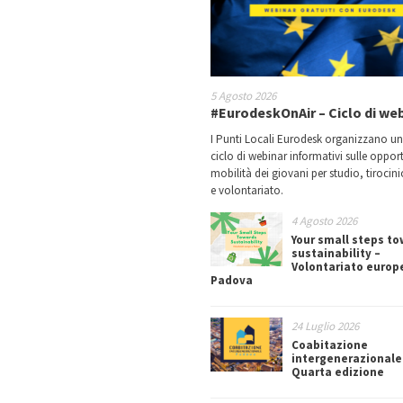
5 Agosto 2026
#EurodeskOnAir – Ciclo di we
I Punti Locali Eurodesk organizzano u
ciclo di webinar informativi sulle oppor
mobilità dei giovani per studio, tirocin
e volontariato.
4 Agosto 2026
Your small steps t
sustainability –
Volontariato europ
Padova
24 Luglio 2026
Coabitazione
intergenerazionale
Quarta edizione