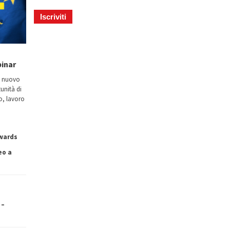
binar
n nuovo
tunità di
io, lavoro
owards
eo a
 –