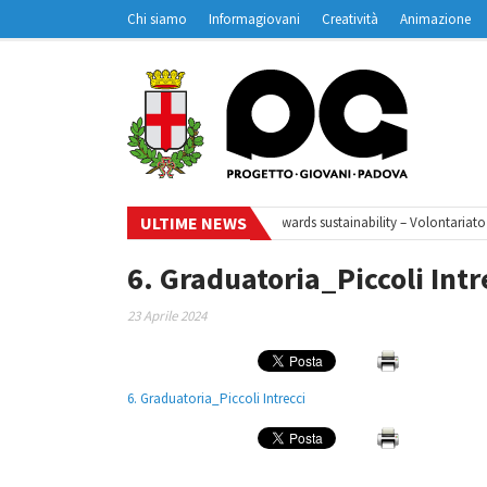
Chi siamo
Informagiovani
Creatività
Animazione
Contatti
Padovanet
ULTIME NEWS
Ciclo di webinar
•
Your small steps towards sustainability – Volontariato 
6. Graduatoria_Piccoli Intr
23 Aprile 2024
6. Graduatoria_Piccoli Intrecci