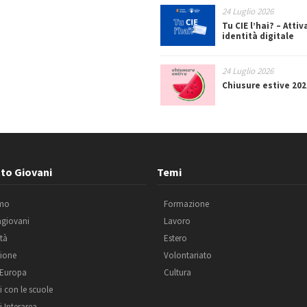
24 Luglio 2026
Tu CIE l’hai? – Attiv
identità digitale
24 Luglio 2026
Chiusure estive 202
to Giovani
Temi
amo
Formazione
agiovani
Lavoro
ità
Estero
ione
Volontariato
 Europa
Cultura
i con le scuole
i Interarea