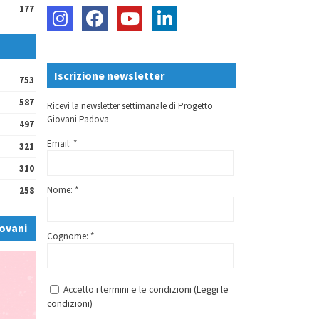
177
Iscrizione newsletter
753
587
Ricevi la newsletter settimanale di Progetto
Giovani Padova
497
Email: *
321
310
Nome: *
258
ovani
Cognome: *
Accetto i termini e le condizioni (
Leggi le
condizioni
)