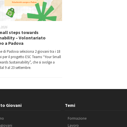
 2026
mall steps towards
nability – Volontariato
eo a Padova
e di Padova seleziona 2 giovani tra i 18
nni per il progetto ESC Teams “Your Small
ards Sustainability”, che si svolge a
al 9 al 23 settembre.
to Giovani
Temi
amo
Formazione
agiovani
Lavoro