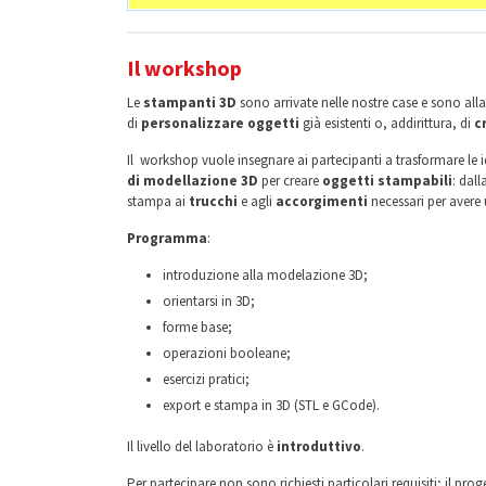
Il workshop
Le
stampanti 3D
sono arrivate nelle nostre case e sono alla
di
personalizzare oggetti
già esistenti o, addirittura, di
cr
Il workshop vuole insegnare ai partecipanti a trasformare le i
di modellazione 3D
per creare
oggetti stampabili
: dal
stampa ai
trucchi
e agli
accorgimenti
necessari per avere u
Programma
:
introduzione alla modelazione 3D;
orientarsi in 3D;
forme base;
operazioni booleane;
esercizi pratici;
export e stampa in 3D (STL e GCode).
Il livello del laboratorio è
introduttivo
.
Per partecipare non sono richiesti particolari requisiti; il proge