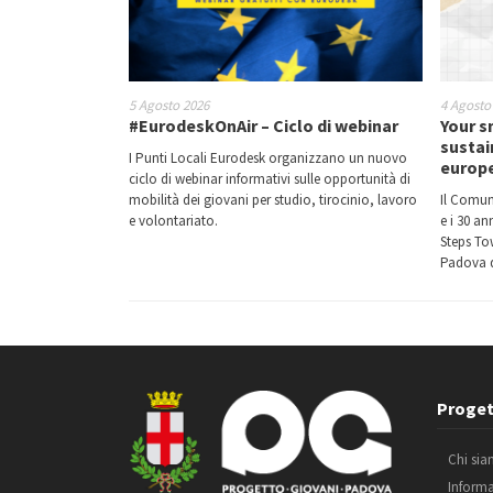
5 Agosto 2026
4 Agosto
#EurodeskOnAir – Ciclo di webinar
Your s
sustai
I Punti Locali Eurodesk organizzano un nuovo
europ
ciclo di webinar informativi sulle opportunità di
mobilità dei giovani per studio, tirocinio, lavoro
Il Comun
e volontariato.
e i 30 a
Steps Tow
Padova d
Proget
Chi si
Inform