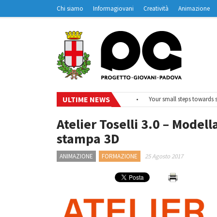
Chi siamo
Informagiovani
Creatività
Animazione
Contatti
Padovanet
ULTIME NEWS
•
#EurodeskOnAir – Ciclo di webinar
•
Your small steps towards susta
Atelier Toselli 3.0 – Modell
stampa 3D
ANIMAZIONE
FORMAZIONE
25 Agosto 2017