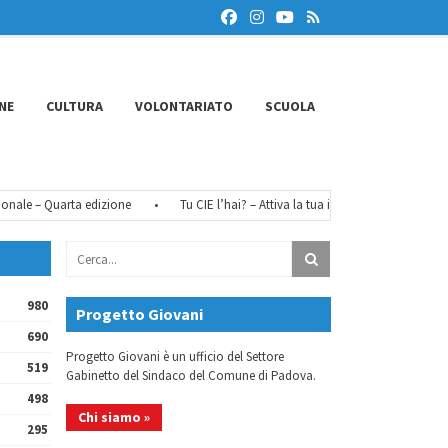
NE
CULTURA
VOLONTARIATO
SCUOLA
e – Quarta edizione
•
Tu CIE l’hai? – Attiva la tua identità digitale
•
Fé
980
Progetto Giovani
690
Progetto Giovani è un ufficio del Settore
519
Gabinetto del Sindaco del Comune di Padova.
498
Chi siamo »
295