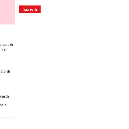
a sede di
 il PG
clo di
owards
eo a