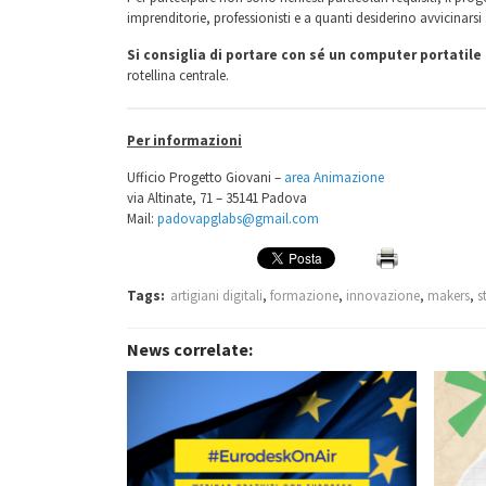
imprenditorie, professionisti e a quanti desiderino avvicinarsi
Si consiglia di portare con sé un computer portatil
rotellina centrale.
Per informazioni
Ufficio Progetto Giovani –
area Animazione
via Altinate, 71 – 35141 Padova
Mail:
padovapglabs@gmail.com
Tags:
artigiani digitali
,
formazione
,
innovazione
,
makers
,
s
News correlate: