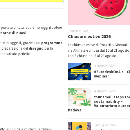
 portata di tutti: abbiamo oggi il potere
7 Agosto 2026
earne di nuovi
.
Chiusure estive 2026
dee in oggetti, grazie a un
programma
Le chiusure estive di Progetto Giovani: l
la preparazione del
disegno
per la
via Altinate è chiusa dal 10 al 21 agosto;
n risultato perfetto.
Lab è chiuso dal 3 al 28 agosto.
5 Agosto 2026
#EurodeskOnAir – Ci
webinar
4 Agosto 2026
Your small steps t
sustainability –
Volontariato europ
Padova
24 Luglio 2026
tto si rivolge a studenti, artigiani,