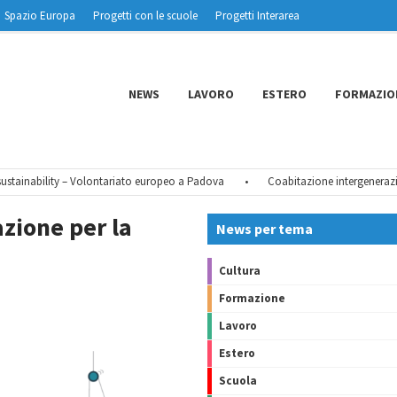
Spazio Europa
Progetti con le scuole
Progetti Interarea
NEWS
LAVORO
ESTERO
FORMAZIO
inability – Volontariato europeo a Padova
•
Coabitazione intergenerazional
azione per la
News per tema
Cultura
Formazione
Lavoro
Estero
Scuola