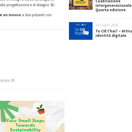
Coabitazione
 alla progettazione e al disegno 3D.
intergenerazionale
Quarta edizione
e e un mouse
a due pulsanti con
24 Luglio 2026
Tu CIE l’hai? – Attiv
identità digitale
tampa 3D