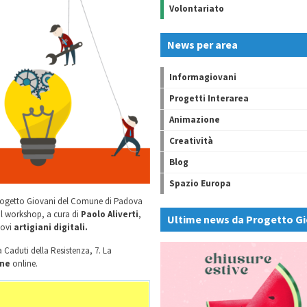
Volontariato
News per area
Informagiovani
Progetti Interarea
Animazione
Creatività
Blog
Spazio Europa
o Progetto Giovani del Comune di Padova
 Il workshop, a cura di
Paolo Aliverti
,
Ultime news da Progetto Gi
uovi
artigiani digitali.
 Caduti della Resistenza, 7. La
one
online.