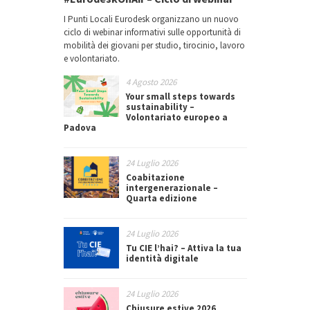
I Punti Locali Eurodesk organizzano un nuovo
ciclo di webinar informativi sulle opportunità di
mobilità dei giovani per studio, tirocinio, lavoro
e volontariato.
4 Agosto 2026
Your small steps towards
sustainability –
Volontariato europeo a
Padova
24 Luglio 2026
Coabitazione
intergenerazionale –
Quarta edizione
24 Luglio 2026
Tu CIE l’hai? – Attiva la tua
identità digitale
24 Luglio 2026
Chiusure estive 2026