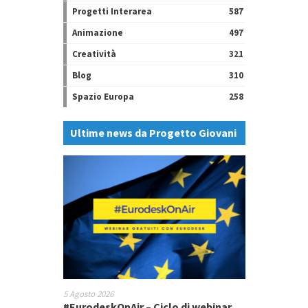
Progetti Interarea
587
Animazione
497
Creatività
321
Blog
310
Spazio Europa
258
Ultime news da Progetto Giovani
5 Agosto 2026
#EurodeskOnAir – Ciclo di webinar