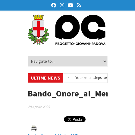
ULTIME NEWS
#EurodeskOnAir – Ciclo di webinar
•
Your small steps towards sustainabilit
i educazione finanziaria
•
Oxford Debate Lab – Borse di studio 2026/27
•
Bando_Onore_al_Merito_20
28 Aprile 2025