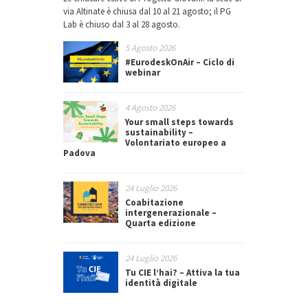
via Altinate è chiusa dal 10 al 21 agosto; il PG
Lab è chiuso dal 3 al 28 agosto.
5 Agosto 2026
#EurodeskOnAir – Ciclo di
webinar
4 Agosto 2026
Your small steps towards
sustainability –
Volontariato europeo a
Padova
24 Luglio 2026
Coabitazione
intergenerazionale –
Quarta edizione
24 Luglio 2026
Tu CIE l’hai? – Attiva la tua
identità digitale