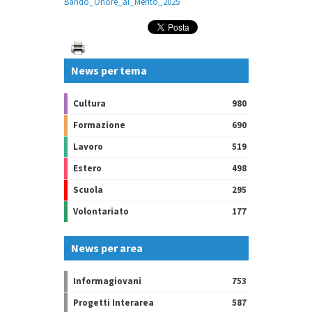
Bando_Onore_al_Merito_2025
News per tema
Cultura
980
Formazione
690
Lavoro
519
Estero
498
Scuola
295
Volontariato
177
News per area
Informagiovani
753
Progetti Interarea
587