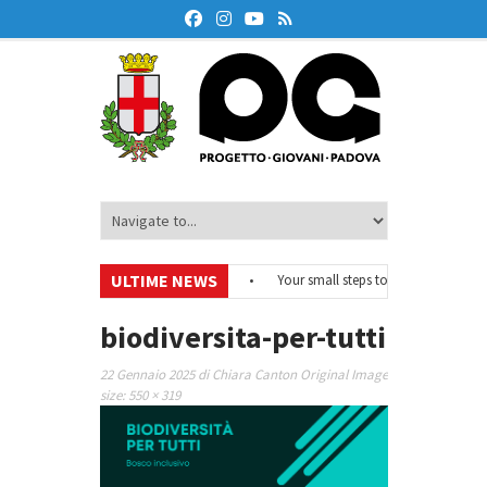
ULTIME NEWS
#EurodeskOnAir – Ciclo di webinar
•
Your small steps towards sustainabili
di educazione finanziaria
•
Oxford Debate Lab – Borse di studio 2026/27
•
biodiversita-per-tutti
22 Gennaio 2025
di
Chiara Canton
Original Image
size:
550 × 319