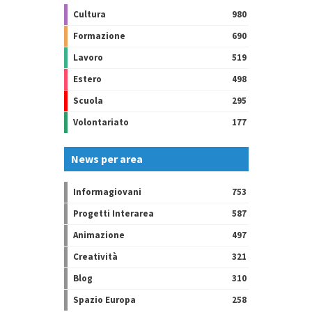
Cultura
980
Formazione
690
Lavoro
519
Estero
498
Scuola
295
Volontariato
177
News per area
Informagiovani
753
Progetti Interarea
587
Animazione
497
Creatività
321
Blog
310
Spazio Europa
258