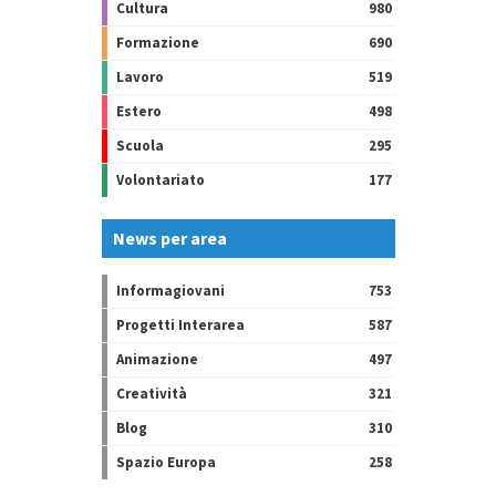
Cultura
980
Formazione
690
Lavoro
519
Estero
498
Scuola
295
Volontariato
177
News per area
Informagiovani
753
Progetti Interarea
587
Animazione
497
Creatività
321
Blog
310
Spazio Europa
258