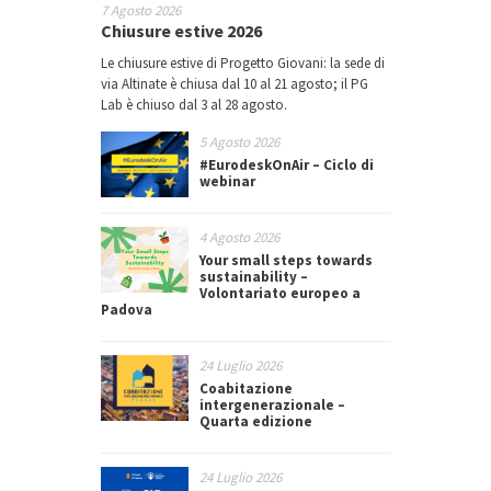
7 Agosto 2026
Chiusure estive 2026
Le chiusure estive di Progetto Giovani: la sede di
via Altinate è chiusa dal 10 al 21 agosto; il PG
Lab è chiuso dal 3 al 28 agosto.
5 Agosto 2026
#EurodeskOnAir – Ciclo di
webinar
4 Agosto 2026
Your small steps towards
sustainability –
Volontariato europeo a
Padova
24 Luglio 2026
Coabitazione
intergenerazionale –
Quarta edizione
24 Luglio 2026