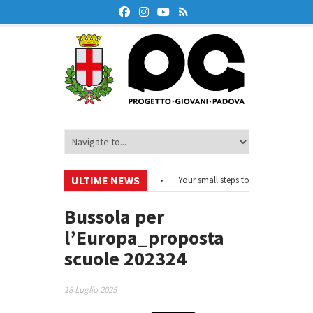
ULTIME NEWS
#EurodeskOnAir – Ciclo di webinar
•
Your small steps towards sustainabili
di educazione finanziaria
•
Oxford Debate Lab – Borse di studio 2026/27
Bussola per
l’Europa_proposta
scuole 202324
18 Luglio 2025