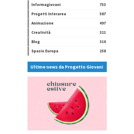
Informagiovani
753
Progetti Interarea
587
Animazione
497
Creatività
321
Blog
310
Spazio Europa
258
Ultime news da Progetto Giovani