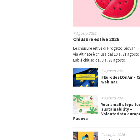
7 Agosto 2026
Chiusure estive 2026
Le chiusure estive di Progetto Giovani: l
via Altinate è chiusa dal 10 al 21 agosto;
Lab è chiuso dal 3 al 28 agosto.
5 Agosto 2026
#EurodeskOnAir – Ci
webinar
4 Agosto 2026
Your small steps t
sustainability –
Volontariato europ
Padova
24 Luglio 2026