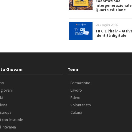
Coabitazione
intergenerazionale
Quarta edizione
24 Luglio 2026
Tu CIE l’hai? – Attiv
identità digitale
to Giovani
Temi
amo
Formazione
agiovani
Lavoro
ità
Estero
ione
Volontariato
 Europa
Cultura
i con le scuole
i Interarea