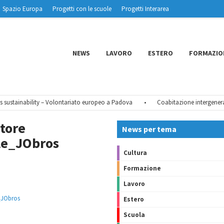
Spazio Europa
Progetti con le scuole
Progetti Interarea
NEWS
LAVORO
ESTERO
FORMAZIO
ustainability – Volontariato europeo a Padova
•
Coabitazione intergenerazio
tore
News per tema
le_JObros
Cultura
Formazione
Lavoro
_JObros
Estero
Scuola