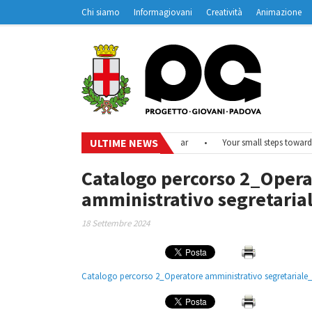
Chi siamo
Informagiovani
Creatività
Animazione
Contatti
Padovanet
ULTIME NEWS
026
•
#EurodeskOnAir – Ciclo di webinar
•
Your small steps towards s
Catalogo percorso 2_Opera
amministrativo segretaria
18 Settembre 2024
Catalogo percorso 2_Operatore amministrativo segretariale