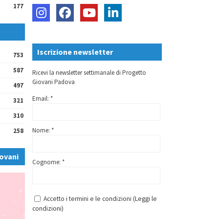
177
Iscrizione newsletter
753
587
Ricevi la newsletter settimanale di Progetto
Giovani Padova
497
Email: *
321
310
Nome: *
258
ovani
Cognome: *
Accetto i termini e le condizioni (
Leggi le
condizioni
)