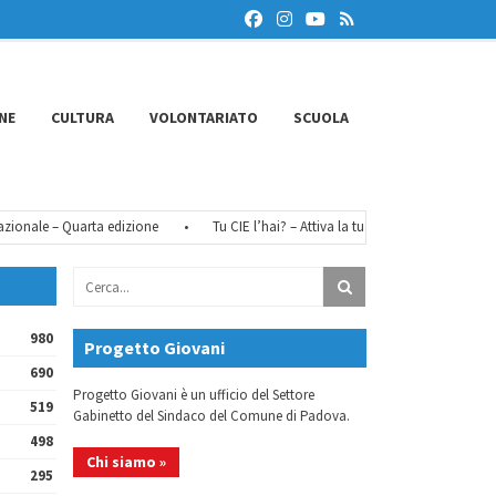
NE
CULTURA
VOLONTARIATO
SCUOLA
nale – Quarta edizione
•
Tu CIE l’hai? – Attiva la tua identità digitale
•
980
Progetto Giovani
690
Progetto Giovani è un ufficio del Settore
519
Gabinetto del Sindaco del Comune di Padova.
498
Chi siamo »
295