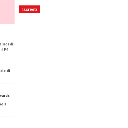
a sede di
 il PG
clo di
owards
eo a