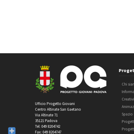
Proget
Chi si
Inform
Creativ
Ufficio Progetto Giovani
Animaz
Centro Altinate San Gaetano
Spazio
Via Altinate 71
35121 Padova
Progett
Tel: 049 8204742
Progett
Fax: 049 8204747