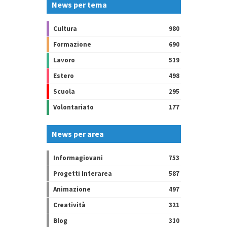
News per tema
Cultura
980
Formazione
690
Lavoro
519
Estero
498
Scuola
295
Volontariato
177
News per area
Informagiovani
753
Progetti Interarea
587
Animazione
497
Creatività
321
Blog
310