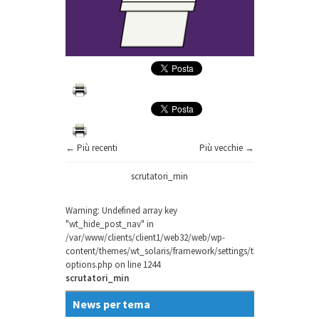
← Più recenti
Più vecchie →
scrutatori_min
Warning
: Undefined array key
"wt_hide_post_nav" in
/var/www/clients/client1/web32/web/wp-
content/themes/wt_solaris/framework/settings/theme-
options.php
on line
1244
scrutatori_min
News per tema