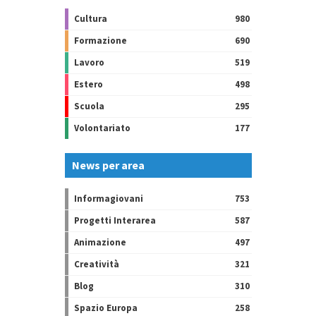
Cultura
980
Formazione
690
Lavoro
519
Estero
498
Scuola
295
Volontariato
177
News per area
Informagiovani
753
Progetti Interarea
587
Animazione
497
Creatività
321
Blog
310
Spazio Europa
258