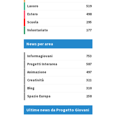
Lavoro
519
Estero
498
Scuola
295
Volontariato
177
News per area
Informagiovani
753
Progetti Interarea
587
Animazione
497
Creatività
321
Blog
310
Spazio Europa
258
Ultime news da Progetto Giovani