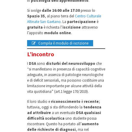
in
psicologia dell’apprendimento
.
Si svolge
dalle 16:00 alle 17:30
presso lo
Spazio 35
, al piano terra del
Centro Culturale
Altinate San Gaetano
. La
partecipazione
è
gratuita
è richiesta l’
iscrizione
attraverso
l’apposito
modulo online
.
Compila il modulo di iscrizione
L’incontro
I
DSA
sono
disturbi del neurosviluppo
che
“si manifestano in presenza di capacità cognitive
adeguate, in assenza di patologie neurologiche
e di deficit sensoriali, ma possono costituire una
limitazione importante per alcune attività della
vita quotidiana” (art.1 legge 170/2010).
Il loro studio e
riconoscimento
è
recente
;
tuttavia, oggi si sta diffondendo la
tendenza
ad attribuire
a un eventuale
DSA qualsiasi
difficoltà
scolastica
uno studente possa
riscontrare. Questo ha portato all’
aumento
delle richieste di diagnosi
, ma nel