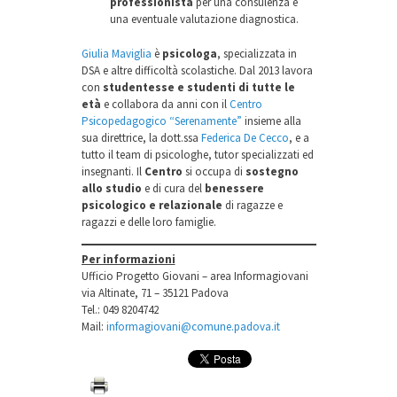
professionista
per una consulenza e
una eventuale valutazione diagnostica.
Giulia Maviglia
è
psicologa
, specializzata in
DSA e altre difficoltà scolastiche. Dal 2013 lavora
con
studentesse e studenti di tutte le
età
e collabora da anni con il
Centro
Psicopedagogico “Serenamente”
insieme alla
sua direttrice, la dott.ssa
Federica De Cecco
, e a
tutto il team di psicologhe, tutor specializzati ed
insegnanti. Il
Centro
si occupa di
sostegno
allo studio
e di cura del
benessere
psicologico e relazionale
di ragazze e
ragazzi e delle loro famiglie.
Per informazioni
Ufficio Progetto Giovani – area Informagiovani
via Altinate, 71 – 35121 Padova
Tel.: 049 8204742
Mail:
informagiovani@comune.padova.it