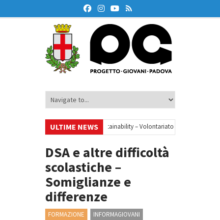
ULTIME NEWS
•
Your small steps towards sustainability – Volontariato europeo a Padova
zione finanziaria
•
Oxford Debate Lab – Borse di studio 2026/27
•
DSA e altre difficoltà
scolastiche –
Somiglianze e
differenze
FORMAZIONE
INFORMAGIOVANI