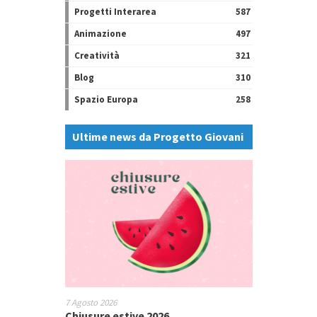
Progetti Interarea
587
Animazione
497
Creatività
321
Blog
310
Spazio Europa
258
Ultime news da Progetto Giovani
7 Agosto 2026
Chiusure estive 2026