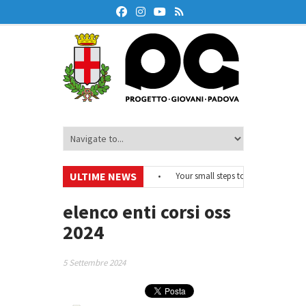
ULTIME NEWS
#EurodeskOnAir – Ciclo di webinar
•
Your small steps towards sustainabil
 di educazione finanziaria
•
Oxford Debate Lab – Borse di studio 2026/27
elenco enti corsi oss
2024
5 Settembre 2024