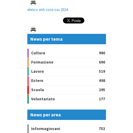
elenco enti corsi oss 2024
News per tema
Cultura
980
Formazione
690
Lavoro
519
Estero
498
Scuola
295
Volontariato
177
News per area
Informagiovani
753