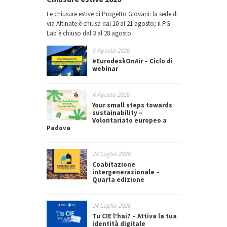
Le chiusure estive di Progetto Giovani: la sede di
via Altinate è chiusa dal 10 al 21 agosto; il PG
Lab è chiuso dal 3 al 28 agosto.
5 Agosto 2026
#EurodeskOnAir – Ciclo di
webinar
4 Agosto 2026
Your small steps towards
sustainability –
Volontariato europeo a
Padova
24 Luglio 2026
Coabitazione
intergenerazionale –
Quarta edizione
24 Luglio 2026
Tu CIE l’hai? – Attiva la tua
identità digitale