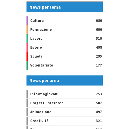
News per tema
Cultura
980
Formazione
690
Lavoro
519
Estero
498
Scuola
295
Volontariato
177
News per area
Informagiovani
753
Progetti Interarea
587
Animazione
497
Creatività
321