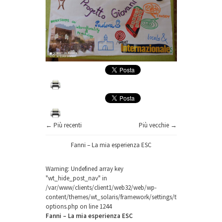
← Più recenti
Più vecchie →
Fanni – La mia esperienza ESC
Warning
: Undefined array key
"wt_hide_post_nav" in
/var/www/clients/client1/web32/web/wp-
content/themes/wt_solaris/framework/settings/theme-
options.php
on line
1244
Fanni – La mia esperienza ESC