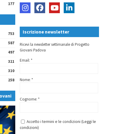
177
Iscrizione newsletter
753
587
Ricevi la newsletter settimanale di Progetto
Giovani Padova
497
Email: *
321
310
Nome: *
258
ovani
Cognome: *
Accetto i termini e le condizioni (
Leggi le
condizioni
)