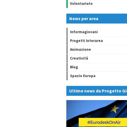
Volontariato
News per area
Informagiovani
Progetti Interarea
Animazione
Creatività
Blog
Spazio Europa
Ultime news da Progetto Gi