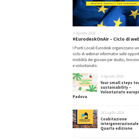
5 Agosto 2026
#EurodeskOnAir – Ciclo di we
I Punti Locali Eurodesk organizzano u
ciclo di webinar informativi sulle oppor
mobilità dei giovani per studio, tirocin
e volontariato.
4 Agosto 2026
Your small steps t
sustainability –
Volontariato europ
Padova
24 Luglio 2026
Coabitazione
intergenerazionale
Quarta edizione