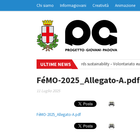
Chi siamo
Informagiovani
Creatività
Animazione
Contatti
Padovanet
ULTIME NEWS
clo di webinar
•
Your small steps towards sustainability – Volontariato eur
FéMO-2025_Allegato-A.pdf
11 Luglio 2025
FéMO-2025_Allegato-A.pdf