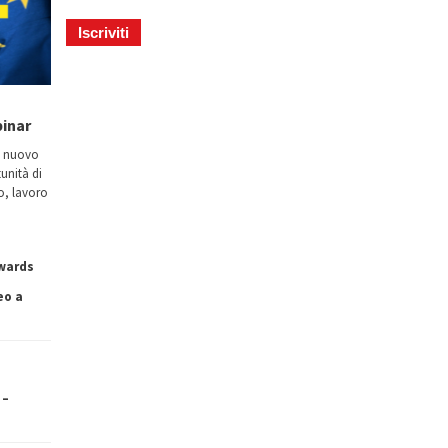
binar
n nuovo
tunità di
io, lavoro
owards
eo a
 –