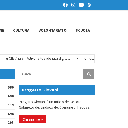
NE
CULTURA
VOLONTARIATO
SCUOLA
Tu CIE l’hai? – Attiva la tua identità digitale
•
Chiusure estive 2026
•
Fé
980
Progetto Giovani
690
Progetto Giovani è un ufficio del Settore
519
Gabinetto del Sindaco del Comune di Padova.
498
Chi siamo »
295