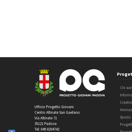
Proget
Chi si
Inform
Creativ
Ufficio Progetto Giovani
Animaz
Centro Altinate San Gaetano
Spazio
Via Altinate 71
35121 Padova
Progett
Tel: 049 8204742
Progett