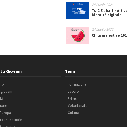
24 Luglio 2026
Tu CIE l’hai? – Attiv
identità digitale
24 Luglio 2026
Chiusure estive 202
to Giovani
Temi
amo
Formazione
agiovani
Lavoro
ità
Estero
ione
Volontariato
 Europa
Cultura
i con le scuole
i Interarea