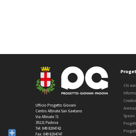
Proget
Chi si
Inform
Creativ
Ufficio Progetto Giovani
Animaz
Centro Altinate San Gaetano
Spazio
Via Altinate 71
35121 Padova
Progett
Tel: 049 8204742
Progett
Fax: 049 8204747