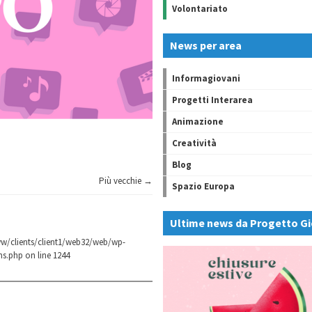
Volontariato
News per area
Informagiovani
Progetti Interarea
Animazione
Creatività
Blog
Più vecchie →
Spazio Europa
Ultime news da Progetto Gi
w/clients/client1/web32/web/wp-
ns.php
on line
1244