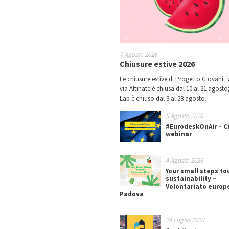
7 Agosto 2026
Chiusure estive 2026
Le chiusure estive di Progetto Giovani: l
via Altinate è chiusa dal 10 al 21 agosto;
Lab è chiuso dal 3 al 28 agosto.
5 Agosto 2026
#EurodeskOnAir – Ci
webinar
4 Agosto 2026
Your small steps t
sustainability –
Volontariato europ
Padova
24 Luglio 2026