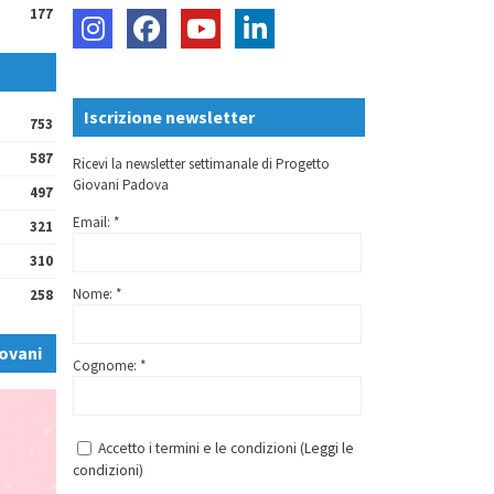
177
Iscrizione newsletter
753
587
Ricevi la newsletter settimanale di Progetto
Giovani Padova
497
Email: *
321
310
Nome: *
258
ovani
Cognome: *
Accetto i termini e le condizioni (
Leggi le
condizioni
)