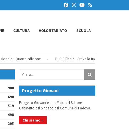
NE
CULTURA
VOLONTARIATO
SCUOLA
nale – Quarta edizione
•
Tu CIE l’hai? – Attiva la tua identità digitale
•
980
Progetto Giovani
690
Progetto Giovani è un ufficio del Settore
519
Gabinetto del Sindaco del Comune di Padova.
498
Chi siamo »
295