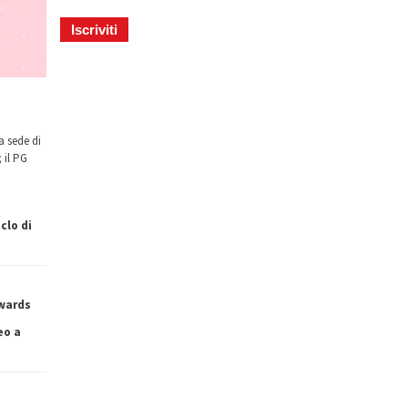
a sede di
 il PG
clo di
owards
eo a