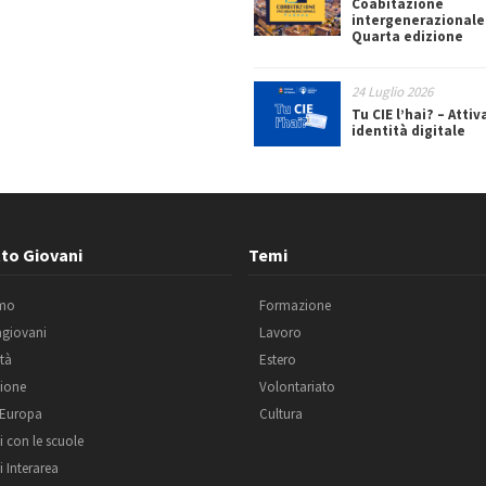
Coabitazione
intergenerazionale
Quarta edizione
24 Luglio 2026
Tu CIE l’hai? – Attiv
identità digitale
to Giovani
Temi
amo
Formazione
agiovani
Lavoro
ità
Estero
ione
Volontariato
 Europa
Cultura
i con le scuole
i Interarea