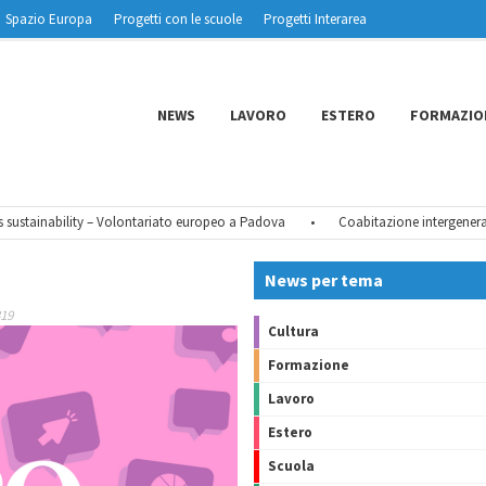
Spazio Europa
Progetti con le scuole
Progetti Interarea
NEWS
LAVORO
ESTERO
FORMAZIO
stainability – Volontariato europeo a Padova
•
Coabitazione intergenerazio
News per tema
319
Cultura
Formazione
Lavoro
Estero
Scuola