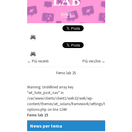
← Più recenti
Più vecchie →
Femo lab 25
Warning
: Undefined array key
"wt_hide_post_nav" in
/var/www/clients/client1/web32/web/wp-
content/themes/wt_solaris/framework/settings/theme-
options.php
on line
1244
Femo lab 25
News per tema