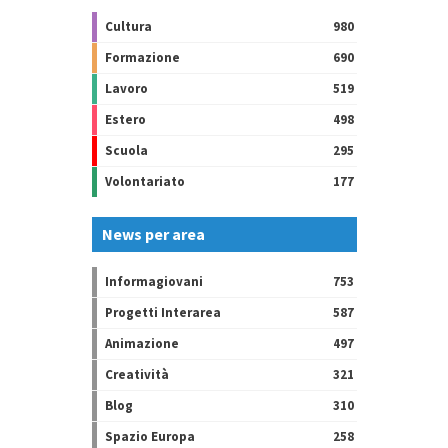
Cultura
980
Formazione
690
Lavoro
519
Estero
498
Scuola
295
Volontariato
177
News per area
Informagiovani
753
Progetti Interarea
587
Animazione
497
Creatività
321
Blog
310
Spazio Europa
258