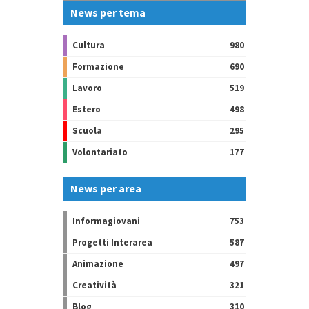
News per tema
Cultura
980
Formazione
690
Lavoro
519
Estero
498
Scuola
295
Volontariato
177
News per area
Informagiovani
753
Progetti Interarea
587
Animazione
497
Creatività
321
Blog
310