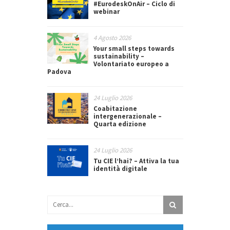
#EurodeskOnAir – Ciclo di
webinar
4 Agosto 2026
Your small steps towards
sustainability –
Volontariato europeo a
Padova
24 Luglio 2026
Coabitazione
intergenerazionale –
Quarta edizione
24 Luglio 2026
Tu CIE l’hai? – Attiva la tua
identità digitale