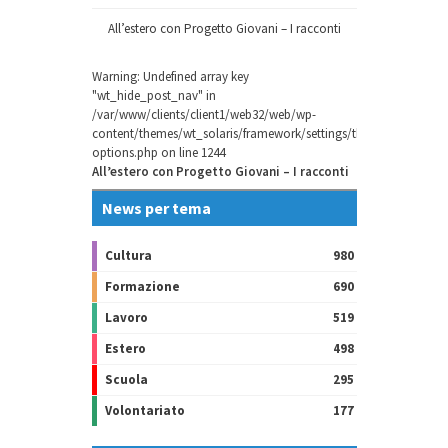
All’estero con Progetto Giovani – I racconti
Warning
: Undefined array key
"wt_hide_post_nav" in
/var/www/clients/client1/web32/web/wp-
content/themes/wt_solaris/framework/settings/theme-
options.php
on line
1244
All’estero con Progetto Giovani – I racconti
News per tema
Cultura
980
Formazione
690
Lavoro
519
Estero
498
Scuola
295
Volontariato
177