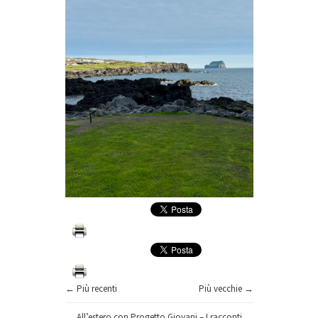
← Più recenti
Più vecchie →
All’estero con Progetto Giovani – I racconti