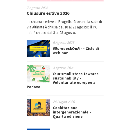
7 Agosto 2026
Chiusure estive 2026
Le chiusure estive di Progetto Giovani: la sede di
via Altinate è chiusa dal 10 al 21 agosto; il PG
Lab è chiuso dal 3 al 28 agosto.
5 Agosto 2026
#EurodeskOnAir – Ciclo di
webinar
4 Agosto 2026
Your small steps towards
sustainability –
Volontariato europeo a
Padova
24 Luglio 2026
Coabitazione
intergenerazionale –
Quarta edizione