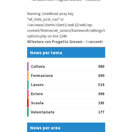
Warning
: Undefined array key
"wt_hide_post_nav" in
/var/www/clients/client1/web32/web/wp-
content/themes/wt_solaris/framework/settings/theme-
options.php
on line
1244
All’estero con Progetto Giovani – I racconti
News per tema
Cultura
980
Formazione
690
Lavoro
519
Estero
498
Scuola
295
Volontariato
177
News per area