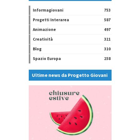
Informagiovani
753
Progetti Interarea
587
Animazione
497
Creatività
321
Blog
310
Spazio Europa
258
Ultime news da Progetto Giovani