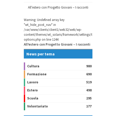
All’estero con Progetto Giovani – I racconti
Warning
: Undefined array key
"wt_hide_post_nav" in
/var/www/clients/client1/web32/web/wp-
content/themes/wt_solaris/framework/settings/theme-
options.php
on line
1244
All’estero con Progetto Giovani – I racconti
News per tema
Cultura
980
Formazione
690
Lavoro
519
Estero
498
Scuola
295
Volontariato
177