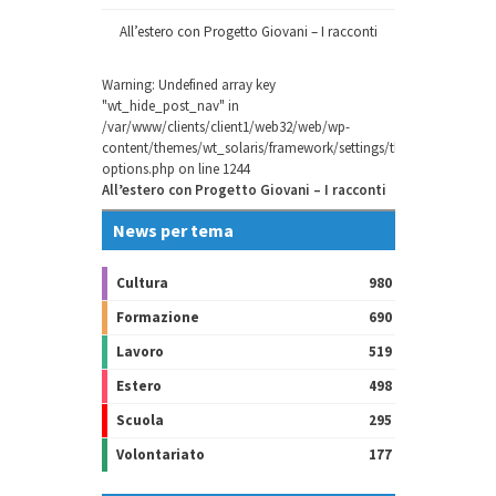
All’estero con Progetto Giovani – I racconti
Warning
: Undefined array key
"wt_hide_post_nav" in
/var/www/clients/client1/web32/web/wp-
content/themes/wt_solaris/framework/settings/theme-
options.php
on line
1244
All’estero con Progetto Giovani – I racconti
News per tema
Cultura
980
Formazione
690
Lavoro
519
Estero
498
Scuola
295
Volontariato
177