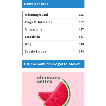
News per area
Informagiovani
753
Progetti Interarea
587
Animazione
497
Creatività
321
Blog
310
Spazio Europa
258
Ultime news da Progetto Giovani