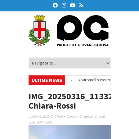
ULTIME NEWS
#EurodeskOnAir – Ciclo di webinar
•
Your small steps towards sustainabilit
i educazione finanziaria
•
Oxford Debate Lab – Borse di studio 2026/27
•
IMG_20250316_113324-
Chiara-Rossi
1 Aprile 2025
di
Chiara Canton
Original Image
size:
600 × 800