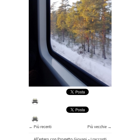
← Più recenti
Più vecchie →
All’estero con Progetto Giovani – I racconti