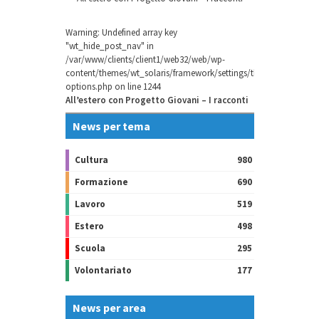
Warning
: Undefined array key
"wt_hide_post_nav" in
/var/www/clients/client1/web32/web/wp-
content/themes/wt_solaris/framework/settings/theme-
options.php
on line
1244
All’estero con Progetto Giovani – I racconti
News per tema
Cultura
980
Formazione
690
Lavoro
519
Estero
498
Scuola
295
Volontariato
177
News per area