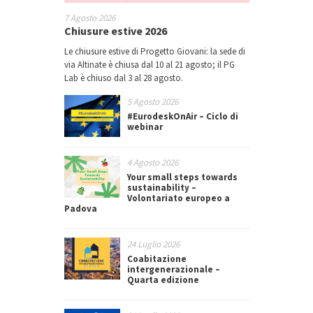
7 Agosto 2026
Chiusure estive 2026
Le chiusure estive di Progetto Giovani: la sede di
via Altinate è chiusa dal 10 al 21 agosto; il PG
Lab è chiuso dal 3 al 28 agosto.
5 Agosto 2026
#EurodeskOnAir – Ciclo di
webinar
4 Agosto 2026
Your small steps towards
sustainability –
Volontariato europeo a
Padova
24 Luglio 2026
Coabitazione
intergenerazionale –
Quarta edizione