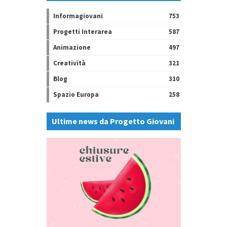
Informagiovani
753
Progetti Interarea
587
Animazione
497
Creatività
321
Blog
310
Spazio Europa
258
Ultime news da Progetto Giovani