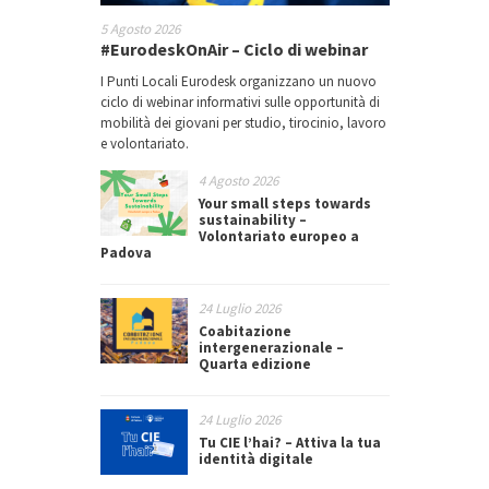
5 Agosto 2026
#EurodeskOnAir – Ciclo di webinar
I Punti Locali Eurodesk organizzano un nuovo
ciclo di webinar informativi sulle opportunità di
mobilità dei giovani per studio, tirocinio, lavoro
e volontariato.
4 Agosto 2026
Your small steps towards
sustainability –
Volontariato europeo a
Padova
24 Luglio 2026
Coabitazione
intergenerazionale –
Quarta edizione
24 Luglio 2026
Tu CIE l’hai? – Attiva la tua
identità digitale