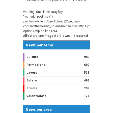
Warning
: Undefined array key
"wt_hide_post_nav" in
/var/www/clients/client1/web32/web/wp-
content/themes/wt_solaris/framework/settings/theme-
options.php
on line
1244
All’estero con Progetto Giovani – I racconti
News per tema
Cultura
980
Formazione
690
Lavoro
519
Estero
498
Scuola
295
Volontariato
177
News per area