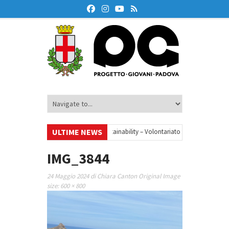
ULTIME NEWS
•
Your small steps towards sustainability – Volontariato europeo a Padova
azione finanziaria
•
Oxford Debate Lab – Borse di studio 2026/27
•
IMG_3844
24 Maggio 2024
di
Chiara Canton
Original Image
size:
600 × 800