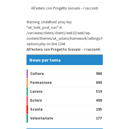
All’estero con Progetto Giovani – I racconti
Warning
: Undefined array key
"wt_hide_post_nav" in
/var/www/clients/client1/web32/web/wp-
content/themes/wt_solaris/framework/settings/theme-
options.php
on line
1244
All’estero con Progetto Giovani – I racconti
News per tema
Cultura
980
Formazione
690
Lavoro
519
Estero
498
Scuola
295
Volontariato
177