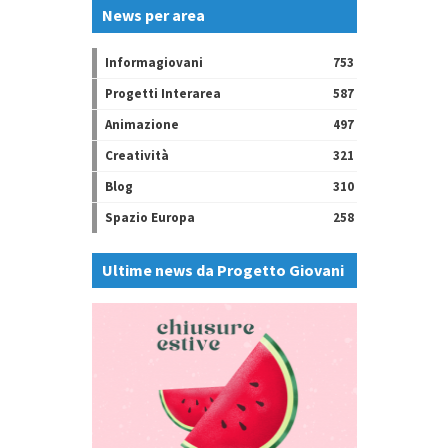
News per area
Informagiovani
753
Progetti Interarea
587
Animazione
497
Creatività
321
Blog
310
Spazio Europa
258
Ultime news da Progetto Giovani