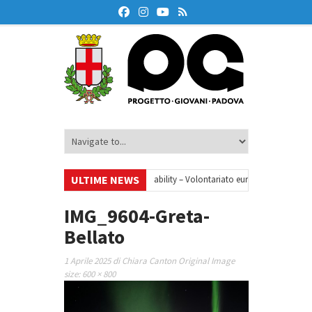
ULTIME NEWS
•
Your small steps towards sustainability – Volontariato europeo a Padova
one finanziaria
•
Oxford Debate Lab – Borse di studio 2026/27
•
IMG_9604-Greta-
Bellato
1 Aprile 2025
di
Chiara Canton
Original Image
size:
600 × 800