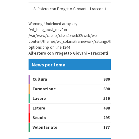
All’estero con Progetto Giovani – I racconti
Warning
: Undefined array key
"wt_hide_post_nav" in
/var/www/clients/client1/web32/web/wp-
content/themes/wt_solaris/framework/settings/theme-
options.php
on line
1244
All’estero con Progetto Giovani – I racconti
News per tema
Cultura
980
Formazione
690
Lavoro
519
Estero
498
Scuola
295
Volontariato
177