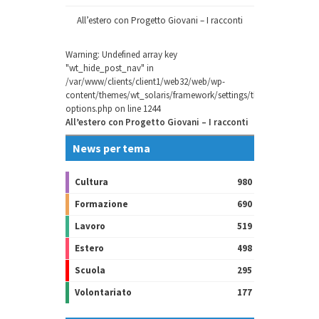
All’estero con Progetto Giovani – I racconti
Warning
: Undefined array key
"wt_hide_post_nav" in
/var/www/clients/client1/web32/web/wp-
content/themes/wt_solaris/framework/settings/theme-
options.php
on line
1244
All’estero con Progetto Giovani – I racconti
News per tema
Cultura
980
Formazione
690
Lavoro
519
Estero
498
Scuola
295
Volontariato
177