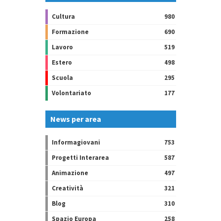
Cultura
980
Formazione
690
Lavoro
519
Estero
498
Scuola
295
Volontariato
177
News per area
Informagiovani
753
Progetti Interarea
587
Animazione
497
Creatività
321
Blog
310
Spazio Europa
258