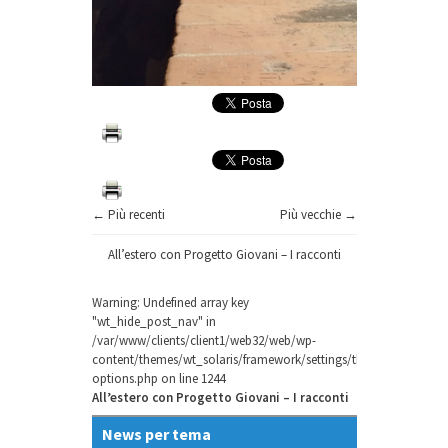
← Più recenti
Più vecchie →
All’estero con Progetto Giovani – I racconti
Warning
: Undefined array key
"wt_hide_post_nav" in
/var/www/clients/client1/web32/web/wp-
content/themes/wt_solaris/framework/settings/theme-
options.php
on line
1244
All’estero con Progetto Giovani – I racconti
News per tema