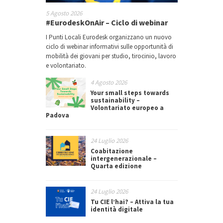
5 Agosto 2026
#EurodeskOnAir – Ciclo di webinar
I Punti Locali Eurodesk organizzano un nuovo
ciclo di webinar informativi sulle opportunità di
mobilità dei giovani per studio, tirocinio, lavoro
e volontariato.
4 Agosto 2026
Your small steps towards
sustainability –
Volontariato europeo a
Padova
24 Luglio 2026
Coabitazione
intergenerazionale –
Quarta edizione
24 Luglio 2026
Tu CIE l’hai? – Attiva la tua
identità digitale