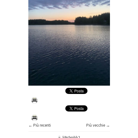
← Più recenti
Più vecchie →
ii_lj8p5mbh2