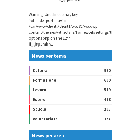
Warning
: Undefined array key
"wt_hide_post_nav" in
/var/www/clients/client1/web32/web/wp-
content/themes/wt_solaris/framework/settings/theme-
options.php
on line
1244
ii_lj8p5mbh2
News per tema
Cultura
980
Formazione
690
Lavoro
519
Estero
498
Scuola
295
Volontariato
177
News per area