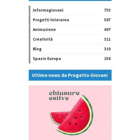
Informagiovani
753
Progetti Interarea
587
Animazione
497
Creatività
321
Blog
310
Spazio Europa
258
Ultime news da Progetto Giovani