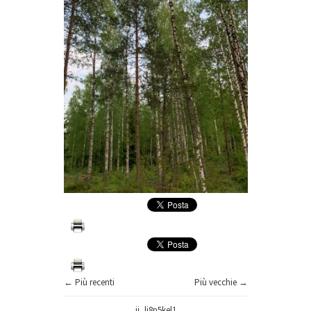
← Più recenti
Più vecchie →
ii_lj8p5kel1