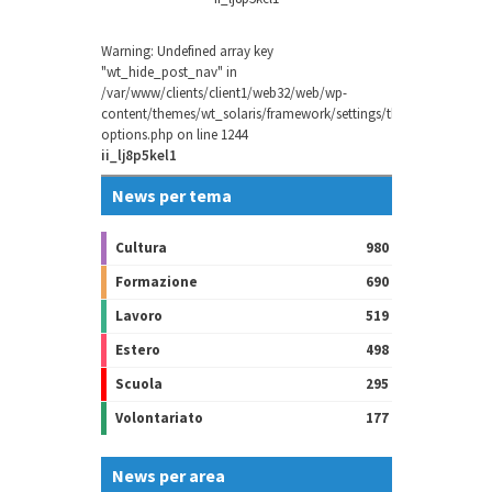
Warning
: Undefined array key
"wt_hide_post_nav" in
/var/www/clients/client1/web32/web/wp-
content/themes/wt_solaris/framework/settings/theme-
options.php
on line
1244
ii_lj8p5kel1
News per tema
Cultura
980
Formazione
690
Lavoro
519
Estero
498
Scuola
295
Volontariato
177
News per area