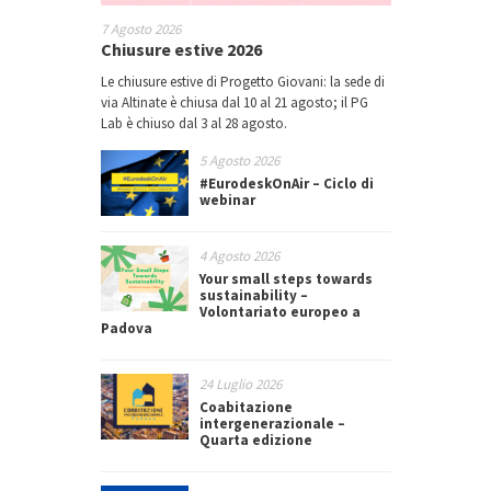
7 Agosto 2026
Chiusure estive 2026
Le chiusure estive di Progetto Giovani: la sede di
via Altinate è chiusa dal 10 al 21 agosto; il PG
Lab è chiuso dal 3 al 28 agosto.
5 Agosto 2026
#EurodeskOnAir – Ciclo di
webinar
4 Agosto 2026
Your small steps towards
sustainability –
Volontariato europeo a
Padova
24 Luglio 2026
Coabitazione
intergenerazionale –
Quarta edizione