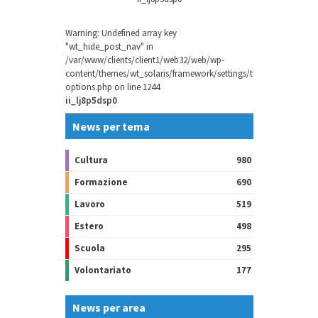
Warning
: Undefined array key
"wt_hide_post_nav" in
/var/www/clients/client1/web32/web/wp-
content/themes/wt_solaris/framework/settings/theme-
options.php
on line
1244
ii_lj8p5dsp0
News per tema
Cultura
980
Formazione
690
Lavoro
519
Estero
498
Scuola
295
Volontariato
177
News per area