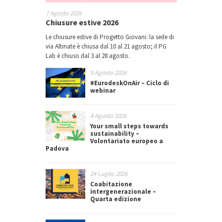
7 Agosto 2026
Chiusure estive 2026
Le chiusure estive di Progetto Giovani: la sede di
via Altinate è chiusa dal 10 al 21 agosto; il PG
Lab è chiuso dal 3 al 28 agosto.
5 Agosto 2026
#EurodeskOnAir – Ciclo di
webinar
4 Agosto 2026
Your small steps towards
sustainability –
Volontariato europeo a
Padova
24 Luglio 2026
Coabitazione
intergenerazionale –
Quarta edizione