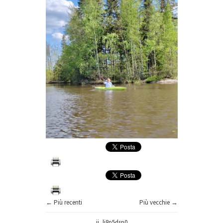
← Più recenti
Più vecchie →
ii_lj8p5dsp0