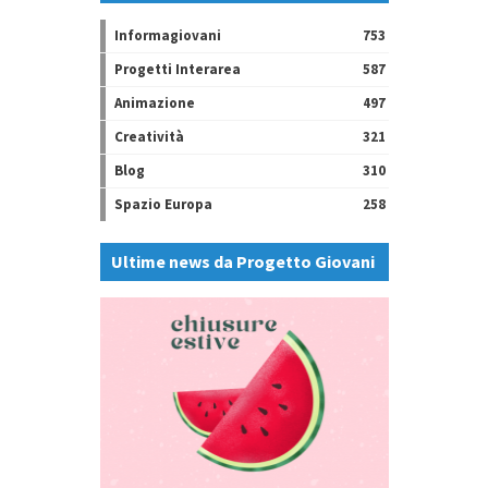
Informagiovani
753
Progetti Interarea
587
Animazione
497
Creatività
321
Blog
310
Spazio Europa
258
Ultime news da Progetto Giovani